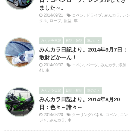
日：コペンローブ、レンタルしてき
ました～。
2014/09/21
コペン
,
ドライブ
,
みんカラ
,
レン
タル
,
ローブ
,
新型
,
車
みんカラ日記
日記・雑記
車のこと
みんカラ日記より。2014年9月7日：
散財どかーん！
2014/09/07
コペン
,
パーツ
,
みんカラ
,
添加
剤
,
車
みんカラ日記
日記・雑記
車のこと
みんカラ日記より。2014年8月20
日：色々～諸々～
2014/08/20
クーリングパネル
,
コペン
,
ニン
ジャ
,
みんカラ
,
車