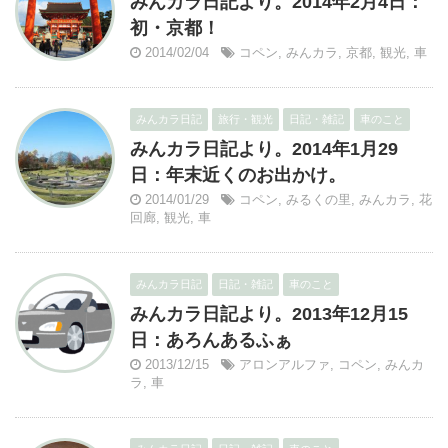
みんカラ日記より。2014年2月4日：
初・京都！
2014/02/04
コペン
,
みんカラ
,
京都
,
観光
,
車
みんカラ日記
旅行・観光
日記・雑記
車のこと
みんカラ日記より。2014年1月29
日：年末近くのお出かけ。
2014/01/29
コペン
,
みるくの里
,
みんカラ
,
花
回廊
,
観光
,
車
みんカラ日記
日記・雑記
車のこと
みんカラ日記より。2013年12月15
日：あろんあるふぁ
2013/12/15
アロンアルファ
,
コペン
,
みんカ
ラ
,
車