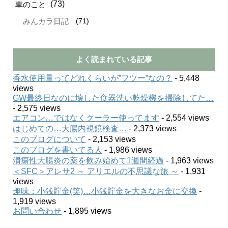
(73)
車のこと
(71)
みんカラ日記
よく読まれている記事
香水使用量ってどれくらいが”フツー”なの？
- 5,448
views
GW最終日なのに壊した食器洗い乾燥機を掃除してた…
- 2,575 views
エアコン…ではなくクーラー使ってます
- 2,554 views
はじめての…大腸内視鏡検査…
- 2,373 views
このブログについて
- 2,153 views
このブログを書いてる人
- 1,986 views
潰瘍性大腸炎の薬を飲み始めて1週間経過
- 1,963 views
＜SFC＞アレサ2 ～ アリエルの不思議な旅 ～
- 1,931
views
趣味：小銭貯金(笑)…小銭貯金を大きなお金に交換
-
1,919 views
お問い合わせ
- 1,895 views