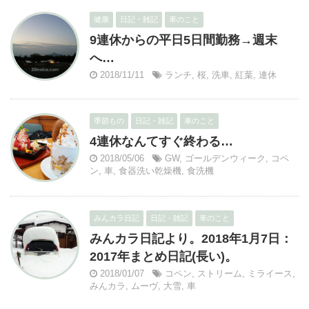
健康
日記・雑記
車のこと
9連休からの平日5日間勤務→週末
へ…
2018/11/11
ランチ
,
桜
,
洗車
,
紅葉
,
連休
季節もの
日記・雑記
車のこと
4連休なんてすぐ終わる…
2018/05/06
GW
,
ゴールデンウィーク
,
コペ
ン
,
車
,
食器洗い乾燥機
,
食洗機
みんカラ日記
日記・雑記
車のこと
みんカラ日記より。2018年1月7日：
2017年まとめ日記(長い)。
2018/01/07
コペン
,
ストリーム
,
ミライース
,
みんカラ
,
ムーヴ
,
大雪
,
車