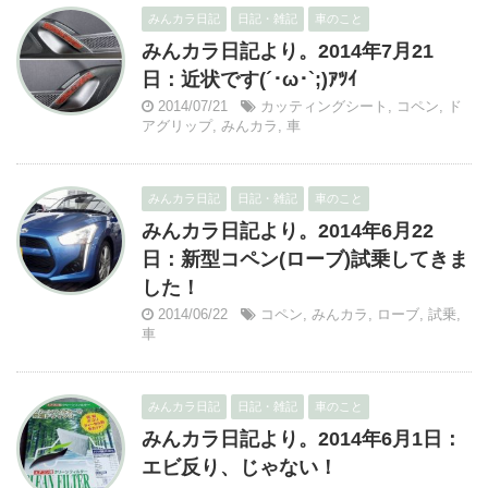
みんカラ日記
日記・雑記
車のこと
みんカラ日記より。2014年7月21
日：近状です(´･ω･`;)ｱﾂｲ
2014/07/21
カッティングシート
,
コペン
,
ド
アグリップ
,
みんカラ
,
車
みんカラ日記
日記・雑記
車のこと
みんカラ日記より。2014年6月22
日：新型コペン(ローブ)試乗してきま
した！
2014/06/22
コペン
,
みんカラ
,
ローブ
,
試乗
,
車
みんカラ日記
日記・雑記
車のこと
みんカラ日記より。2014年6月1日：
エビ反り、じゃない！