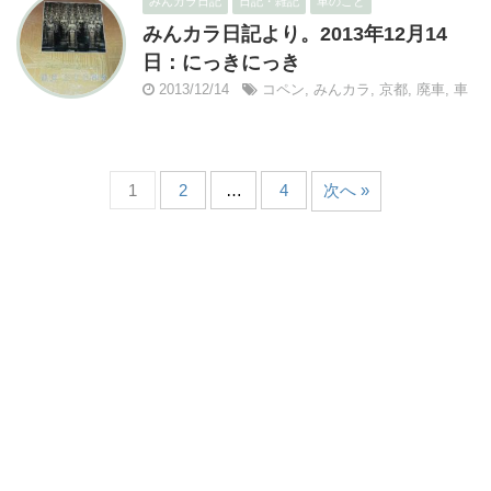
みんカラ日記
日記・雑記
車のこと
みんカラ日記より。2013年12月14
日：にっきにっき
2013/12/14
コペン
,
みんカラ
,
京都
,
廃車
,
車
1
2
…
4
次へ »