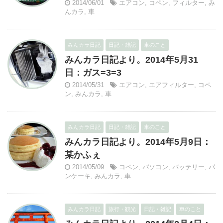
2014/06/01
エアコン
,
コペン
,
フィルター
,
み
んカラ
,
車
みんカラ日記
日記・雑記
車のこと
みんカラ日記より。2014年5月31
日：ガス=3=3
2014/05/31
エアコン
,
エアフィルター
,
コペ
ン
,
みんカラ
,
車
みんカラ日記
日記・雑記
車のこと
みんカラ日記より。2014年5月9日：
某かふぇ
2014/05/09
コペン
,
パソコン
,
バッテリー
,
パ
ンケーキ
,
みんカラ
,
車
みんカラ日記
旅行・観光
日記・雑記
車のこと