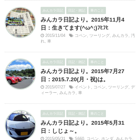
みんカラ日記
日記・雑記
車のこと
みんカラ日記より。2015年11月4
日：生きてます(^ω^;)ﾌﾋﾌﾋ
2015/11/04
コペン
,
ツーリング
,
みんカラ
,
汚
れ
,
車
みんカラ日記
日記・雑記
車のこと
みんカラ日記より。2015年7月27
日：2015.7.20(月・祝)は。
2015/07/27
イベント
,
コペン
,
ツーリング
,
デ
ィーラー
,
みんカラ
,
車
みんカラ日記
日記・雑記
車のこと
みんカラ日記より。2015年5月31
日：しじょ～。
2015/05/31
S660
,
コペン
,
ホンダ
,
みんカラ
,