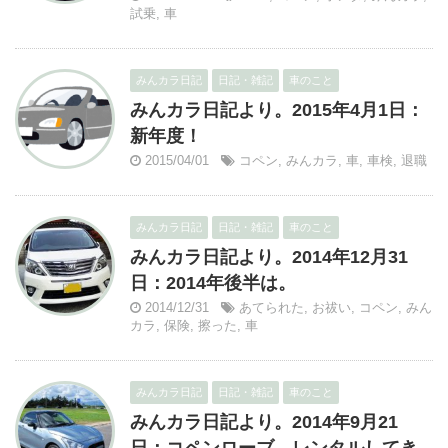
試乗
,
車
みんカラ日記
日記・雑記
車のこと
みんカラ日記より。2015年4月1日：
新年度！
2015/04/01
コペン
,
みんカラ
,
車
,
車検
,
退職
みんカラ日記
日記・雑記
車のこと
みんカラ日記より。2014年12月31
日：2014年後半は。
2014/12/31
あてられた
,
お祓い
,
コペン
,
みん
カラ
,
保険
,
擦った
,
車
みんカラ日記
日記・雑記
車のこと
みんカラ日記より。2014年9月21