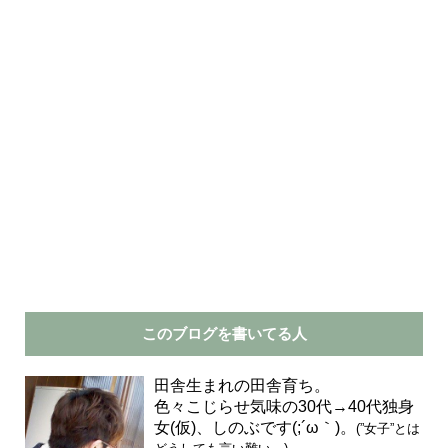
このブログを書いてる人
田舎生まれの田舎育ち。
色々こじらせ気味の30代→40代独身
女(仮)、しのぶです(;´ω｀)。
(”女子”とは