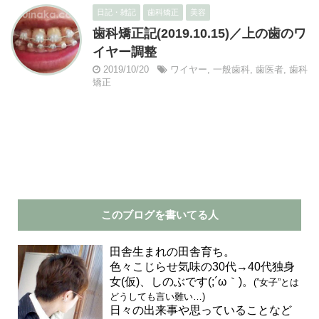
日記・雑記
歯科矯正
美容
歯科矯正記(2019.10.15)／上の歯のワ
イヤー調整
2019/10/20
ワイヤー
,
一般歯科
,
歯医者
,
歯科
矯正
このブログを書いてる人
田舎生まれの田舎育ち。
色々こじらせ気味の30代→40代独身
女(仮)、しのぶです(;´ω｀)。
(”女子”とは
どうしても言い難い…)
日々の出来事や思っていることなど