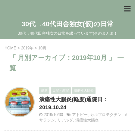
30代→40代田舎独女(仮)の日常
30代→40代田舎独女の日常を綴っています(そのまんま！
HOME
>
2019年
>
10月
「 月別アーカイブ：2019年10月 」 一
覧
健康
日記・雑記
潰瘍性大腸炎
潰瘍性大腸炎(軽度)通院日：
2019.10.24
2019/10/30
アトピー
,
カルプロテクチン
,
メ
サラジン
,
リアルダ
,
潰瘍性大腸炎