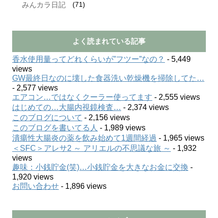
(71)
みんカラ日記
よく読まれている記事
香水使用量ってどれくらいが”フツー”なの？
- 5,449
views
GW最終日なのに壊した食器洗い乾燥機を掃除してた…
- 2,577 views
エアコン…ではなくクーラー使ってます
- 2,555 views
はじめての…大腸内視鏡検査…
- 2,374 views
このブログについて
- 2,156 views
このブログを書いてる人
- 1,989 views
潰瘍性大腸炎の薬を飲み始めて1週間経過
- 1,965 views
＜SFC＞アレサ2 ～ アリエルの不思議な旅 ～
- 1,932
views
趣味：小銭貯金(笑)…小銭貯金を大きなお金に交換
-
1,920 views
お問い合わせ
- 1,896 views