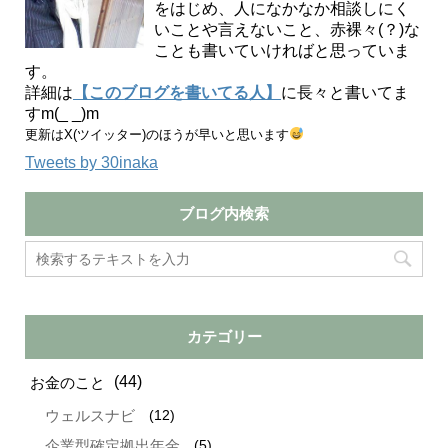
をはじめ、人になかなか相談しにく
いことや言えないこと、赤裸々(？)な
ことも書いていければと思っていま
す。
詳細は
【このブログを書いてる人】
に長々と書いてま
すm(_ _)m
更新はX(ツイッター)のほうが早いと思います
Tweets by 30inaka
ブログ内検索
カテゴリー
(44)
お金のこと
(12)
ウェルスナビ
(5)
企業型確定拠出年金