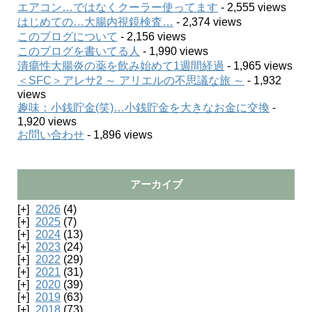
エアコン…ではなくクーラー使ってます
- 2,555 views
はじめての…大腸内視鏡検査…
- 2,374 views
このブログについて
- 2,156 views
このブログを書いてる人
- 1,990 views
潰瘍性大腸炎の薬を飲み始めて1週間経過
- 1,965 views
＜SFC＞アレサ2 ～ アリエルの不思議な旅 ～
- 1,932
views
趣味：小銭貯金(笑)…小銭貯金を大きなお金に交換
-
1,920 views
お問い合わせ
- 1,896 views
アーカイブ
2026
(4)
2025
(7)
2024
(13)
2023
(24)
2022
(29)
2021
(31)
2020
(39)
2019
(63)
2018
(73)