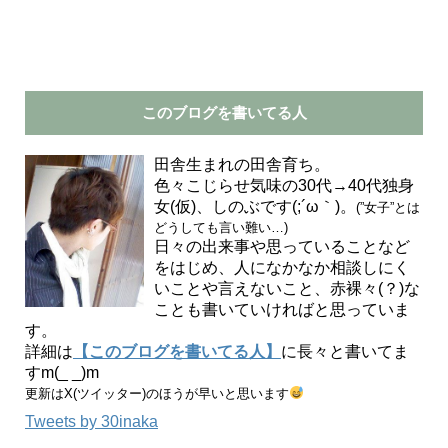
このブログを書いてる人
田舎生まれの田舎育ち。
色々こじらせ気味の30代→40代独身
女(仮)、しのぶです(;´ω｀)。
(”女子”とは
どうしても言い難い…)
日々の出来事や思っていることなど
をはじめ、人になかなか相談しにく
いことや言えないこと、赤裸々(？)な
ことも書いていければと思っていま
す。
詳細は
【このブログを書いてる人】
に長々と書いてま
すm(_ _)m
更新はX(ツイッター)のほうが早いと思います
Tweets by 30inaka