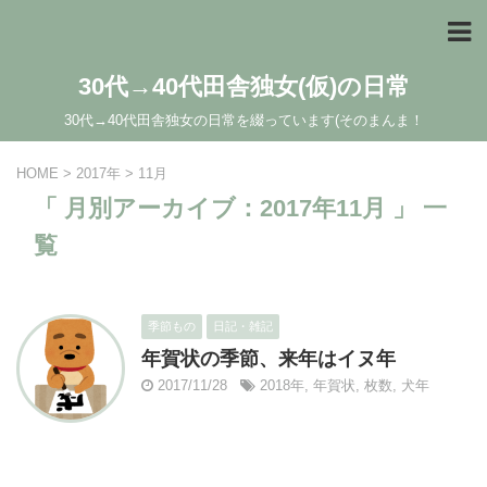
30代→40代田舎独女(仮)の日常
30代→40代田舎独女の日常を綴っています(そのまんま！
HOME
>
2017年
>
11月
「 月別アーカイブ：2017年11月 」 一
覧
季節もの
日記・雑記
年賀状の季節、来年はイヌ年
2017/11/28
2018年
,
年賀状
,
枚数
,
犬年