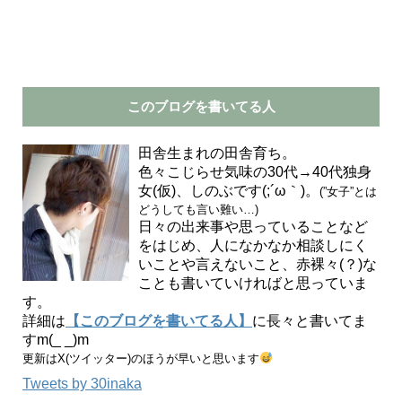
このブログを書いてる人
田舎生まれの田舎育ち。
色々こじらせ気味の30代→40代独身
女(仮)、しのぶです(;´ω｀)。
(”女子”とは
どうしても言い難い…)
日々の出来事や思っていることなど
をはじめ、人になかなか相談しにく
いことや言えないこと、赤裸々(？)な
ことも書いていければと思っていま
す。
詳細は
【このブログを書いてる人】
に長々と書いてま
すm(_ _)m
更新はX(ツイッター)のほうが早いと思います
Tweets by 30inaka