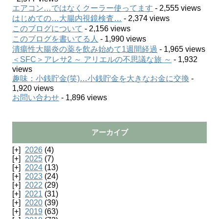
エアコン…ではなくクーラー使ってます
- 2,555 views
はじめての…大腸内視鏡検査…
- 2,374 views
このブログについて
- 2,156 views
このブログを書いてる人
- 1,990 views
潰瘍性大腸炎の薬を飲み始めて1週間経過
- 1,965 views
＜SFC＞アレサ2 ～ アリエルの不思議な旅 ～
- 1,932
views
趣味：小銭貯金(笑)…小銭貯金を大きなお金に交換
-
1,920 views
お問い合わせ
- 1,896 views
アーカイブ
2026
(4)
2025
(7)
2024
(13)
2023
(24)
2022
(29)
2021
(31)
2020
(39)
2019
(63)