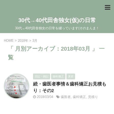
30代→40代田舎独女(仮)の日常
30代→40代田舎独女の日常を綴っています(そのまんま！
HOME
>
2018年
>
3月
「 月別アーカイブ：2018年03月 」 一
覧
日記・雑記
歯科矯正
美容
続・歯医者事情＆歯科矯正お見積も
り：その2
2018/03/04
歯医者
,
歯科矯正
,
見積り