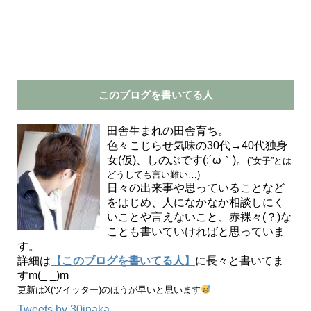
このブログを書いてる人
田舎生まれの田舎育ち。
色々こじらせ気味の30代→40代独身
女(仮)、しのぶです(;´ω｀)。
(”女子”とは
どうしても言い難い…)
日々の出来事や思っていることなど
をはじめ、人になかなか相談しにく
いことや言えないこと、赤裸々(？)な
ことも書いていければと思っていま
す。
詳細は
【このブログを書いてる人】
に長々と書いてま
すm(_ _)m
更新はX(ツイッター)のほうが早いと思います
Tweets by 30inaka