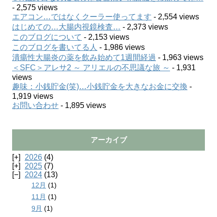
- 2,575 views
エアコン…ではなくクーラー使ってます
- 2,554 views
はじめての…大腸内視鏡検査…
- 2,373 views
このブログについて
- 2,153 views
このブログを書いてる人
- 1,986 views
潰瘍性大腸炎の薬を飲み始めて1週間経過
- 1,963 views
＜SFC＞アレサ2 ～ アリエルの不思議な旅 ～
- 1,931
views
趣味：小銭貯金(笑)…小銭貯金を大きなお金に交換
-
1,919 views
お問い合わせ
- 1,895 views
アーカイブ
2026
(4)
2025
(7)
2024
(13)
12月
(1)
11月
(1)
9月
(1)