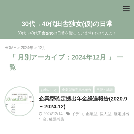
30代→40代田舎独女(仮)の日常
30代→40代田舎独女の日常を綴っています(そのまんま！
HOME
>
2024年
>
12月
「 月別アーカイブ：2024年12月 」 一
覧
お金のこと
企業型確定拠出年金
日記・雑記
企業型確定拠出年金経過報告(2020.9
～2024.12)
2024/12/14
イデコ
,
企業型
,
個人型
,
確定拠出
年金
,
経過報告