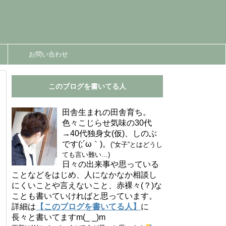
お問い合わせ
このブログを書いてる人
田舎生まれの田舎育ち。
色々こじらせ気味の30代
→40代独身女(仮)、しのぶ
です(;´ω｀)。
(”女子”とはどうし
ても言い難い…)
日々の出来事や思っている
ことなどをはじめ、人になかなか相談し
にくいことや言えないこと、赤裸々(？)な
ことも書いていければと思っています。
詳細は
【このブログを書いてる人】
に
長々と書いてますm(_ _)m