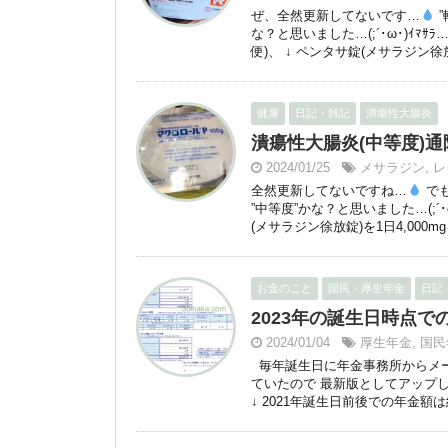
ぜ、全然更新してないです…
”
な？と思いました…(;´･ω･)ｲﾏｻ
便)、 ↓ ペンタサ錠(メサラジン徐放
健康
日記・雑記
潰瘍性大腸炎
潰瘍性大腸炎(中等度)通院日
2024/01/25
メサラジン
,
レ
全然更新してないですね…
でも
”中等度”かな？と思いました…(;´･
(メサラジン徐放錠)を1日4,000m
お金のこと
国民・厚生年金
日記
2023年の誕生日時点で
2024/01/04
厚生年金
,
国民
毎年誕生日に年金事務所からメー
ていたので 最新版としてアップし
↓ 2021年誕生日前後での年金額は約