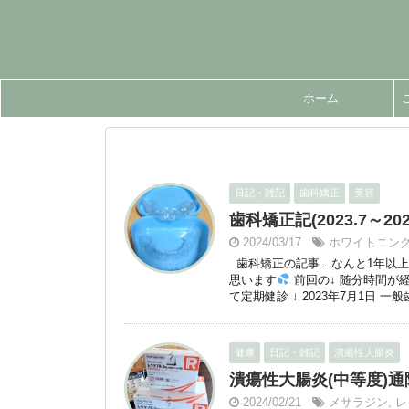
ホーム
日記・雑記
歯科矯正
美容
歯科矯正記(2023.7～2
2024/03/17
ホワイトニン
歯科矯正の記事…なんと1年以上
思います
前回の↓ 随分時間が経
て定期健診 ↓ 2023年7月1日 一
健康
日記・雑記
潰瘍性大腸炎
潰瘍性大腸炎(中等度)通院日
2024/02/21
メサラジン
,
レ