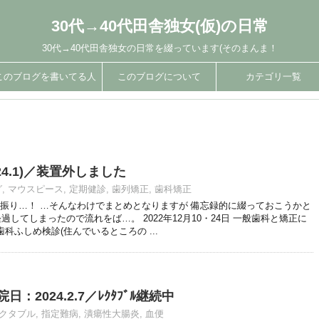
30代→40代田舎独女(仮)の日常
30代→40代田舎独女の日常を綴っています(そのまんま！
このブログを書いてる人
このブログについて
カテゴリ一覧
024.1)／装置外しました
グ
,
マウスピース
,
定期健診
,
歯列矯正
,
歯科矯正
振り…！ …そんなわけでまとめとなりますが 備忘録的に綴っておこうかと
過してしまったので流れをば…。 2022年12月10・24日 一般歯科と矯正に
般歯科ふしめ検診(住んでいるところの ...
：2024.2.7／ﾚｸﾀﾌﾞﾙ継続中
クタブル
,
指定難病
,
潰瘍性大腸炎
,
血便