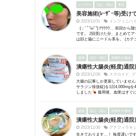
レーザー
日記・雑記
美容
美容施術(ﾚｰｻﾞｰ等)受け
2023/12/31
インフィニハ
:(；ﾞﾟ''ωﾟ''):ｱﾜﾜﾜﾜ… 前
です。 2回受けた分、まとめてア
は顔と脇にニードル系を。 (カテゴリ
健康
日記・雑記
潰瘍性大腸炎
潰瘍性大腸炎(軽度)通院日
2023/12/30
ステロイド
,
プ
大腸の記事しか更新していませんね
サラジン徐放錠)を1日4,000m
しました
服用後、血便はすぐに
健康
日記・雑記
潰瘍性大腸炎
潰瘍性大腸炎(軽度)通院日：
2023/11/30
アナフィラキ
生きております…！ 毎度遅いです