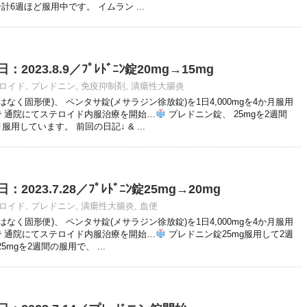
合計6週ほど服用中です。 イムラン ...
023.8.9／ﾌﾟﾚﾄﾞﾆﾝ錠20mg→15mg
ロイド
,
プレドニン
,
免疫抑制剤
,
潰瘍性大腸炎
く固形便)、 ペンタサ錠(メサラジン徐放錠)を1日4,000mgを4か月服用
で 通院にてステロイド内服治療を開始…
プレドニン錠、 25mgを2週間
服用しています。 前回の日記↓ & ...
023.7.28／ﾌﾟﾚﾄﾞﾆﾝ錠25mg→20mg
ロイド
,
プレドニン
,
潰瘍性大腸炎
,
血便
く固形便)、 ペンタサ錠(メサラジン徐放錠)を1日4,000mgを4か月服用
で 通院にてステロイド内服治療を開始…
プレドニン錠25mg服用して2週
mgを2週間の服用で、 ...