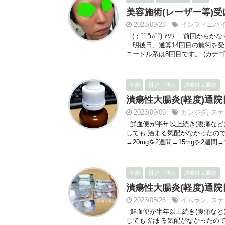
美容施術(レーザー等)受
2023/09/23
インフィニハ
:(；ﾞﾟ''ωﾟ''):ｱﾜﾜ… 前回
…明後日、通算14回目の施術を
ニードル系は8回目です。 (カテゴリ
健康
日記・雑記
潰瘍性大腸炎
潰瘍性大腸炎(軽度)通院日：2
2023/09/09
カンジダ
,
ステ
鮮血便が半年以上続き(腹痛などはな
しても 治まる気配がなかったの
→20mgを2週間→15mgを2週間→1
健康
日記・雑記
潰瘍性大腸炎
潰瘍性大腸炎(軽度)通院日：2
2023/08/26
イムラン
,
ステ
鮮血便が半年以上続き(腹痛などはな
しても 治まる気配がなかったの