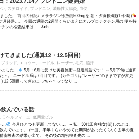
：2023.7.14／プレドニン錠開始
チン
,
ステロイド
,
プレドニン
,
潰瘍性大腸炎
,
血便
た。 前回の日記↓ メサラジン徐放錠500mgを 朝・夕食後4錠(1日8錠)
ケ月経過…。 今回の通院の2週間くらいまえにカルプロテクチン用の 便を持
ンの検査結果は… &nb ...
てきました(通算12・12.5回目)
イブリッド
,
エコツー
,
ニードル
,
レーザー
,
毛穴
,
脇汗
いました…
5月・6月に受けた美容施術～経過報告です！ -- 5月下旬に通算
た～。 ニードル系は7回目です。 (カテゴリは”レーザー”のままですが変更
12.5回目って何のこっちゃ？ってなり ...
い飲んでいる話
,
ラベルフィーユ
,
低用量ピル
た…
今月ひとつも更新してない…。 -- 私、30代田舎独女(仮)しのぶは、
飲んでいます。 (一度、半年くらいやめてた期間があったくらい) 去年の夏
密検査の結果が出て、 その後の精密検査先の ...