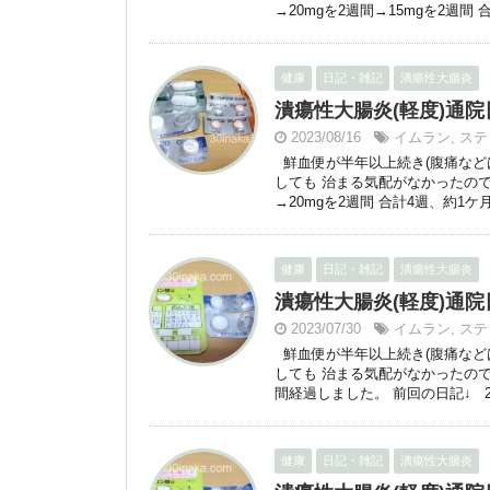
→20mgを2週間→15mgを2週間 
健康
日記・雑記
潰瘍性大腸炎
潰瘍性大腸炎(軽度)通院日：2
2023/08/16
イムラン
,
ステ
鮮血便が半年以上続き(腹痛などはな
しても 治まる気配がなかったの
→20mgを2週間 合計4週、約1ケ月
健康
日記・雑記
潰瘍性大腸炎
潰瘍性大腸炎(軽度)通院日：2
2023/07/30
イムラン
,
ステ
鮮血便が半年以上続き(腹痛などはな
しても 治まる気配がなかったの
間経過しました。 前回の日記↓ 25
健康
日記・雑記
潰瘍性大腸炎