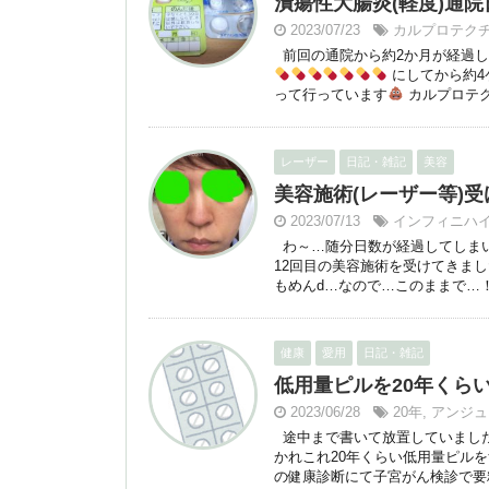
潰瘍性大腸炎(軽度)通院日
2023/07/23
カルプロテク
前回の通院から約2か月が経過しまし
にしてから約4
って行っています
カルプロテクチ
レーザー
日記・雑記
美容
美容施術(レーザー等)受け
2023/07/13
インフィニハ
わ～…随分日数が経過してしま
12回目の美容施術を受けてきまし
もめんd…なので…このままで…！) 
健康
愛用
日記・雑記
低用量ピルを20年くら
2023/06/28
20年
,
アンジュ
途中まで書いて放置していまし
かれこれ20年くらい低用量ピルを
の健康診断にて子宮がん検診で要精