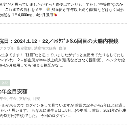
軽度”だと思っていましたがずっと血便出てたりもしてたし ”中等度”なのか
ﾗ… -- これまでの流れをメモ…
鮮血便が半年以上続く(腹痛などはなく固形
錠)を 1日4,000mg、4か月服用
...
：2024.1.12・22／ﾚｸﾀﾌﾞﾙ＆6回目の大腸内視鏡
クタブル
,
指定難病
,
潰瘍性大腸炎
,
血便
生きてます！ ”軽度”だと思っていましたがずっと血便出てたりもしてたし
ω･)ｲﾏｻﾗ…? -- 鮮血便が半年以上続き(腹痛などはなく固形便)、 ペンタサ錠
gを4か月服用しても 治まる気配がな ...
・雑記
の年金目安額
年金
,
年金
,
支給額
,
目安
ルが来るので ログインをして見ていますが 前回の記事から2年ほど経過し
たいと思います。 ちなみに誕生日は…8月…(今更感… 前回、2021年の記事
43万円(年額)でした。 今回のログイン ...