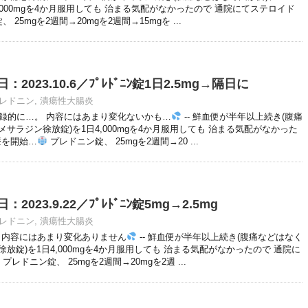
,000mgを4か月服用しても 治まる気配がなかったので 通院にてステロイド
25mgを2週間→20mgを2週間→15mgを ...
023.10.6／ﾌﾟﾚﾄﾞﾆﾝ錠1日2.5mg→隔日に
レドニン
,
潰瘍性大腸炎
録的に…。 内容にはあまり変化ないかも…
-- 鮮血便が半年以上続き(腹痛
メサラジン徐放錠)を1日4,000mgを4か月服用しても 治まる気配がなかった
療を開始…
プレドニン錠、 25mgを2週間→20 ...
023.9.22／ﾌﾟﾚﾄﾞﾆﾝ錠5mg→2.5mg
レドニン
,
潰瘍性大腸炎
 内容にはあまり変化ありません
-- 鮮血便が半年以上続き(腹痛などはなく
徐放錠)を1日4,000mgを4か月服用しても 治まる気配がなかったので 通院に
プレドニン錠、 25mgを2週間→20mgを2週 ...