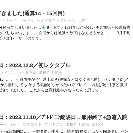
てきました(通算14・15回目)
イブリッド
,
ニードル
,
ハイドラフェイシャル
,
毛穴
回から随分経ってしまいました…
9月下旬と12月半ばに受けた美容施術～経過報告
ップしちゃいます…。 次回からは通算の数字はなくそうかと…。 -- 9月下旬
は”レーザー”のまま ...
：2023.12.8／初レクタブル
レドニン
,
レクタブル
,
潰瘍性大腸炎
…。。 -- 鮮血便が半年以上続き(腹痛などはなく固形便)、 ペンタサ錠(メ
gを4か月服用しても 治まる気配がなかったのでプレドニン錠を3か月ほど服用
治まりました。 これからは寛解維持かな～なんて思って ...
2023.11.10／ﾌﾟﾚﾄﾞﾆﾝ錠隔日→服用終了+急遽入院
シーショック
,
ステロイド
,
プレドニン
,
潰瘍性大腸炎
,
造影剤
が備忘録的に…。 -- 鮮血便が半年以上続き(腹痛などはなく固形便)、 ペン