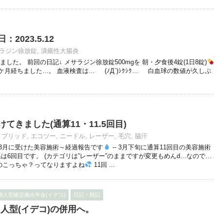
2023.5.12
ラジン徐放錠
,
潰瘍性大腸炎
た。 前回の日記↓ メサラジン徐放錠500mgを 朝・夕食後4錠(1日8錠)
ケ月経ちました…。 血液検査は… (ﾉД`)ｼｸｼｸ… 白血球の数値が久しぶ
てきました(通算11・11.5回目)
イブリッド
,
エコツー
,
ニードル
,
レーザー
,
毛穴
,
脇汗
3月に受けた美容施術～経過報告です
-- 3月下旬に通算11回目の美容施術
は6回目です。 (カテゴリは”レーザー”のままですが変更もめんd…なので…
て何のこっちゃ？ってなりますよね
11回 ...
個人型確定拠出年金(イデコ)
日記・雑記
人型(イデコ)の併用へ。