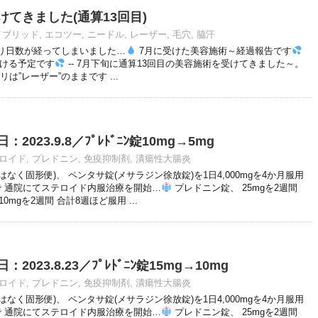
けてきました(通算13回目)
イブリッド
,
エコツー
,
ニードル
,
レーザー
,
毛穴
,
脇汗
からかなり日数が経ってしまいました…
7月に受けた美容施術～経過報告です
受ける予定です
-- 7月下旬に通算13回目の美容施術を受けてきました～。
は”レーザー”のままです ...
023.9.8／ﾌﾟﾚﾄﾞﾆﾝ錠10mg→5mg
ロイド
,
プレドニン
,
免疫抑制剤
,
潰瘍性大腸炎
く固形便)、 ペンタサ錠(メサラジン徐放錠)を1日4,000mgを4か月服用
で 通院にてステロイド内服治療を開始…
プレドニン錠、 25mgを2週間
0mgを2週間 合計8週ほど服用 ...
023.8.23／ﾌﾟﾚﾄﾞﾆﾝ錠15mg→10mg
ロイド
,
プレドニン
,
免疫抑制剤
,
潰瘍性大腸炎
く固形便)、 ペンタサ錠(メサラジン徐放錠)を1日4,000mgを4か月服用
で 通院にてステロイド内服治療を開始…
プレドニン錠、 25mgを2週間