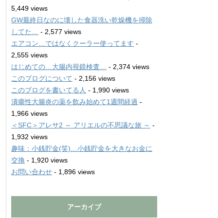
5,449 views
GW最終日なのに壊した食器洗い乾燥機を掃除
してた…
- 2,577 views
エアコン…ではなくクーラー使ってます
-
2,555 views
はじめての…大腸内視鏡検査…
- 2,374 views
このブログについて
- 2,156 views
このブログを書いてる人
- 1,990 views
潰瘍性大腸炎の薬を飲み始めて1週間経過
-
1,966 views
＜SFC＞アレサ2 ～ アリエルの不思議な旅 ～
-
1,932 views
趣味：小銭貯金(笑)…小銭貯金を大きなお金に
交換
- 1,920 views
お問い合わせ
- 1,896 views
アーカイブ