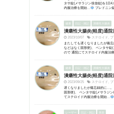
タサ錠(メサラジン徐放錠)を1日4
内服治療を開始…
プレドニン錠、 
健康
日記・雑記
潰瘍性大腸炎
潰瘍性大腸炎(軽度)通院日：2
2023/10/07
ステロイド
,
プ
またしても遅くなりましたが備忘
などはなく固形便)、 ペンタサ錠(
ので 通院にてステロイド内服治
健康
日記・雑記
潰瘍性大腸炎
潰瘍性大腸炎(軽度)通院日：2
2023/09/25
ステロイド
,
プ
遅くなりましたが備忘録的に…。
固形便)、 ペンタサ錠(メサラジン
てステロイド内服治療を開始…
レーザー
日記・雑記
美容