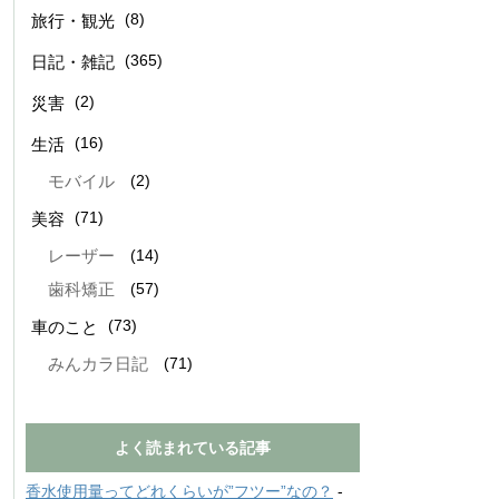
(8)
旅行・観光
(365)
日記・雑記
(2)
災害
(16)
生活
(2)
モバイル
(71)
美容
(14)
レーザー
(57)
歯科矯正
(73)
車のこと
(71)
みんカラ日記
よく読まれている記事
香水使用量ってどれくらいが”フツー”なの？
-