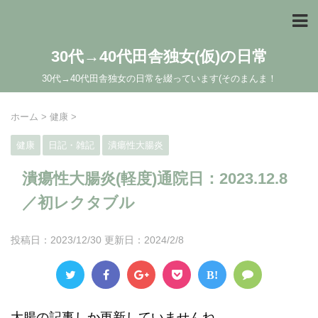
30代→40代田舎独女(仮)の日常
30代→40代田舎独女の日常を綴っています(そのまんま！
ホーム
>
健康
>
健康
日記・雑記
潰瘍性大腸炎
潰瘍性大腸炎(軽度)通院日：2023.12.8
／初レクタブル
投稿日：2023/12/30 更新日：
2024/2/8
B!
大腸の記事しか更新していませんね…。。