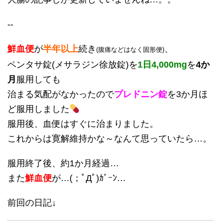
--
鮮血便
が
半年以上
続き
、
(腹痛などはなく固形便)
ペンタサ錠(メサラジン徐放錠)を
1日4,000mg
を
4か
月
服用しても
治まる気配がなかったので
プレドニン錠
を3か月ほ
ど服用しました
服用後、血便はすぐに治まりました。
これからは寛解維持かな～なんて思っていたら…。
服用終了後、約1か月経過…
また
鮮血便
が…(；ﾟДﾟ)ｶﾞｰﾝ…
前回の日記↓