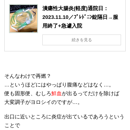
潰瘍性大腸炎(軽度)通院日：
2023.11.10／ﾌﾟﾚﾄﾞﾆﾝ錠隔日→服
用終了+急遽入院
続きを見る
そんなわけで再燃？
…というほどにはやっぱり腹痛などはなく…。
便も固形便、むしろ
鮮血
が出るってだけを除けば
大変調子がヨロシイのですが…。
出口に近いところに炎症が出ているであろうという
ことで