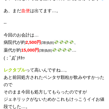
あ、まだ
血便
は出てます…。
--
今回のお会計は…
病院代が約
2
,500円
、
(3割負担)
薬代が約
15
,000円
…
(3割負担)
(；ﾟДﾟ)ﾀｶｯ
レクタブル
って高いんですね…。
あと前回処方されたペンタサ顆粒が飲みやすかった
ので
そのまま今回も処方してもらったのですが
ジェネリックがないためかこれもけっこうイイお値
段でした…。