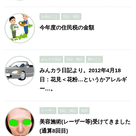
お金のこと
日記・雑記
今年度の住民税の金額
みんカラ日記
日記・雑記
車のこと
みんカラ日記より。2012年4月18
日：花見＜花粉…というかアレルギ
ー…。
レーザー
日記・雑記
美容
美容施術(レーザー等)受けてきました
(通算8回目)