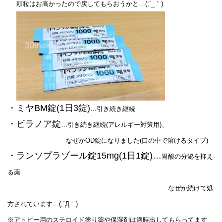
顆粒はお高かったので戻してもらおうかと…(;´_｀)
・ミヤBM錠(1日3錠)
…引き続き継続
・ビラノア錠
…引き続き継続(アレルギー対策用)、
なぜかOD錠になりました(口の中で溶けるタイプ)
・ランソプラゾール錠15mg(1日1錠)…
胃酸の分泌を抑え
る薬
なぜか続けて処
方されています…(;´Д｀)
※アトピー用のステロイド塗り薬や保湿剤は適時出してもらってます