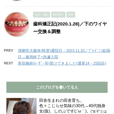
日記・雑記
歯科矯正
美容
歯科矯正記(2020.1.28)／下のワイヤ
ー交換＆調整
PREV
潰瘍性大腸炎(軽度)通院日：2023.11.10／ﾌﾟﾚﾄﾞﾆﾝ錠隔
日→服用終了+急遽入院
NEXT
美容施術(ﾚｰｻﾞｰ等)受けてきました(通算14・15回目)
このブログを書いてる人
田舎生まれの田舎育ち。
色々こじらせ気味の30代→40代独身
女(仮)、しのぶです(;´ω｀)。
(”女子”とは