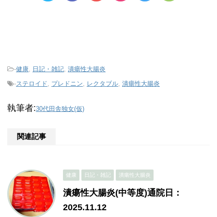
-
健康
,
日記・雑記
,
潰瘍性大腸炎
-
ステロイド
,
プレドニン
,
レクタブル
,
潰瘍性大腸炎
執筆者:
30代田舎独女(仮)
関連記事
健康
日記・雑記
潰瘍性大腸炎
潰瘍性大腸炎(中等度)通院日：
2025.11.12