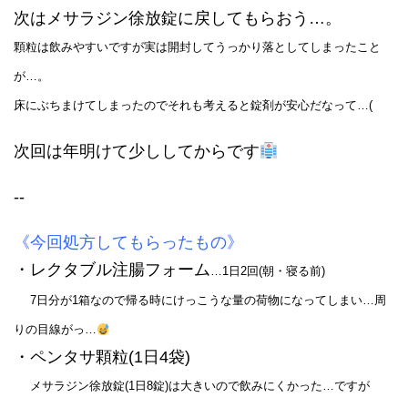
次はメサラジン徐放錠に戻してもらおう…。
顆粒は飲みやすいですが実は開封してうっかり落としてしまったこと
が…。
床にぶちまけてしまったのでそれも考えると錠剤が安心だなって…(
次回は年明けて少ししてからです
--
《今回処方してもらったもの》
・レクタブル注腸フォーム
…1日2回(朝・寝る前)
7日分が1箱なので帰る時にけっこうな量の荷物になってしまい…周
りの目線がっ…
・ペンタサ顆粒(1日4袋)
メサラジン徐放錠(1日8錠)は大きいので飲みにくかった…ですが