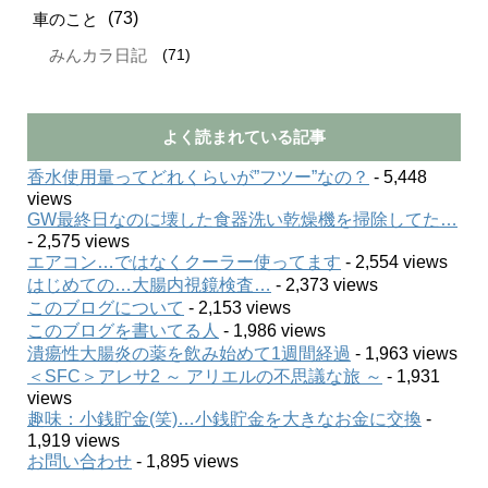
(73)
車のこと
(71)
みんカラ日記
よく読まれている記事
香水使用量ってどれくらいが”フツー”なの？
- 5,448
views
GW最終日なのに壊した食器洗い乾燥機を掃除してた…
- 2,575 views
エアコン…ではなくクーラー使ってます
- 2,554 views
はじめての…大腸内視鏡検査…
- 2,373 views
このブログについて
- 2,153 views
このブログを書いてる人
- 1,986 views
潰瘍性大腸炎の薬を飲み始めて1週間経過
- 1,963 views
＜SFC＞アレサ2 ～ アリエルの不思議な旅 ～
- 1,931
views
趣味：小銭貯金(笑)…小銭貯金を大きなお金に交換
-
1,919 views
お問い合わせ
- 1,895 views