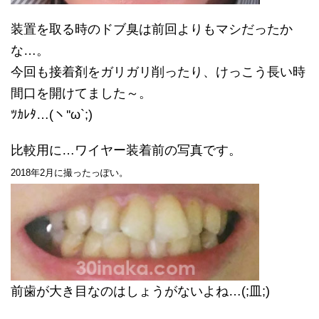
装置を取る時のドブ臭は前回よりもマシだったか
な…。
今回も接着剤をガリガリ削ったり、けっこう長い時
間口を開けてました～。
ﾂｶﾚﾀ…(ヽ''ω`;)
比較用に…ワイヤー装着前の写真です。
2018年2月に撮ったっぽい。
前歯が大き目なのはしょうがないよね…(;皿;)