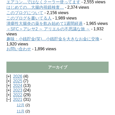
エアコン…ではなくクーラー使ってます
- 2,555 views
はじめての…大腸内視鏡検査…
- 2,374 views
このブログについて
- 2,156 views
このブログを書いてる人
- 1,989 views
潰瘍性大腸炎の薬を飲み始めて1週間経過
- 1,965 views
＜SFC＞アレサ2 ～ アリエルの不思議な旅 ～
- 1,932
views
趣味：小銭貯金(笑)…小銭貯金を大きなお金に交換
-
1,920 views
お問い合わせ
- 1,896 views
アーカイブ
2026
(4)
2025
(7)
2024
(13)
2023
(24)
2022
(29)
2021
(31)
12月
(2)
11月
(2)