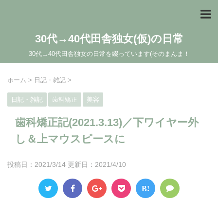
30代→40代田舎独女(仮)の日常
30代→40代田舎独女の日常を綴っています(そのまんま！
ホーム
>
日記・雑記
>
日記・雑記
歯科矯正
美容
歯科矯正記(2021.3.13)／下ワイヤー外
し＆上マウスピースに
投稿日：2021/3/14 更新日：
2021/4/10
B!