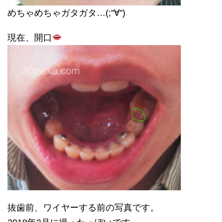
めちゃめちゃガタガタ…(;''∀'')
現在、開口
抜歯前、ワイヤーする前の写真です。