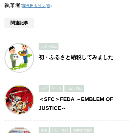
執筆者:
30代田舎独女(仮)
関連記事
日記・雑記
初・ふるさと納税してみました
SFC
ゲーム
日記・雑記
＜SFC＞FEDA ～EMBLEM OF
JUSTICE～
健康
日記・雑記
潰瘍性大腸炎