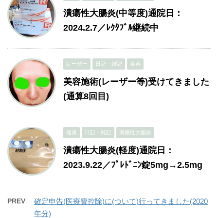
潰瘍性大腸炎(中等度)通院日：
2024.2.7／ﾚｸﾀﾌﾞﾙ継続中
レーザー
日記・雑記
美容
美容施術(レーザー等)受けてきました
(通算8回目)
健康
日記・雑記
潰瘍性大腸炎
潰瘍性大腸炎(軽度)通院日：
2023.9.22／ﾌﾟﾚﾄﾞﾆﾝ錠5mg→2.5mg
PREV
確定申告(医療費控除)に(ついて)行ってきました(2020
年分)