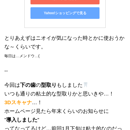
Yahoo!ショッピングで見る
とりあえずはニオイが気になった時とかに使おうか
な～くらいです。
毎日は…メンドウ…(
--
今回は
下の歯
の
型取り
もしました
いつも通りの粘土的な型取りかと思いきや…！
3Dスキャナ
…！
ホームページ見たら年末くらいのお知らせに
”
導入しました
”
ってなってるけど…前回1月下旬は粘土的なのだっ