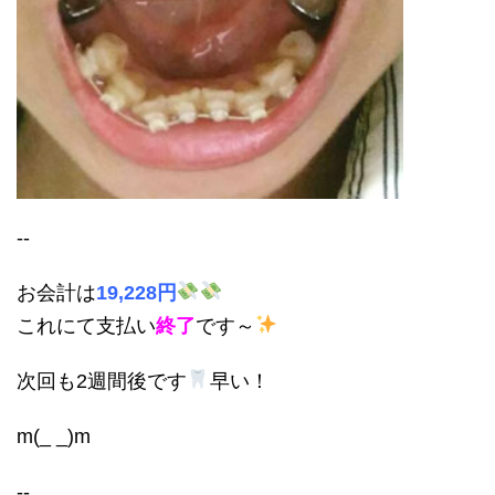
--
お会計は
19,228円
これにて支払い
終了
です～
次回も2週間後です
早い！
m(_ _)m
--