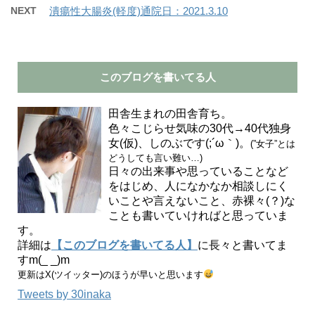
NEXT
潰瘍性大腸炎(軽度)通院日：2021.3.10
このブログを書いてる人
田舎生まれの田舎育ち。
色々こじらせ気味の30代→40代独身
女(仮)、しのぶです(;´ω｀)。
(”女子”とは
どうしても言い難い…)
日々の出来事や思っていることなど
をはじめ、人になかなか相談しにく
いことや言えないこと、赤裸々(？)な
ことも書いていければと思っていま
す。
詳細は
【このブログを書いてる人】
に長々と書いてま
すm(_ _)m
更新はX(ツイッター)のほうが早いと思います
Tweets by 30inaka