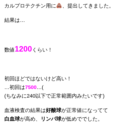
カルプロテクチン用に
、提出してきました。
結果は…
1200
数値
くらい！
初回ほどではないけど高い！
…初回は
7500
…(
(ちなみに240以下で正常範囲内みたいです)
血液検査の結果は
好酸球
が正常値になってて
白血球
が高め、
リンパ球
が低めででした。