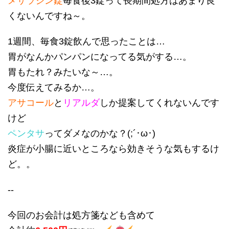
メサラジン錠
毎食後3錠って長期間処方はあまり良
くないんですね～。
1週間、毎食3錠飲んで思ったことは…
胃がなんかパンパンになってる気がする…。
胃もたれ？みたいな～…。
今度伝えてみるか…。
アサコール
と
リアルダ
しか提案してくれないんです
けど
ペンタサ
ってダメなのかな？(;´･ω･)
炎症が小腸に近いところなら効きそうな気もするけ
ど。。
--
今回のお会計は処方箋なども含めて