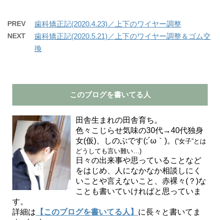
PREV
歯科矯正記(2020.4.23)／上下のワイヤー調整
NEXT
歯科矯正記(2020.5.21)／上下のワイヤー調整＆ゴム交
換
このブログを書いてる人
田舎生まれの田舎育ち。
色々こじらせ気味の30代→40代独身
女(仮)、しのぶです(;´ω｀)。
(”女子”とは
どうしても言い難い…)
日々の出来事や思っていることなど
をはじめ、人になかなか相談しにく
いことや言えないこと、赤裸々(？)な
ことも書いていければと思っていま
す。
詳細は
【このブログを書いてる人】
に長々と書いてま