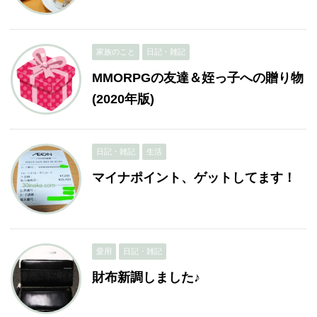
家族のこと
日記・雑記
MMORPGの友達＆姪っ子への贈り物
(2020年版)
日記・雑記
生活
マイナポイント、ゲットしてます！
愛用
日記・雑記
財布新調しました♪