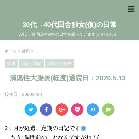
30代→40代田舎独女(仮)の日常
30代→40代田舎独女の日常を綴っています(そのまんま！
ホーム
>
健康
>
健康
日記・雑記
潰瘍性大腸炎
潰瘍性大腸炎(軽度)通院日：2020.5.13
投稿日：
2020/5/20
B!
2ヶ月が経過、定期の日記です
…もう1週間前のことなんですがね！(