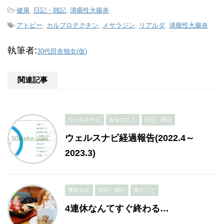
-
健康
,
日記・雑記
,
潰瘍性大腸炎
-
アトピー
,
カルプロテクチン
,
メサラジン
,
リアルダ
,
潰瘍性大腸炎
執筆者:
30代田舎独女(仮)
関連記事
ウェルスナビ
お金のこと
日記・雑記
ウェルスナビ経過報告(2022.4～
2023.3)
季節もの
日記・雑記
車のこと
4連休なんてすぐ終わる…