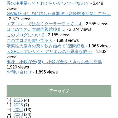
香水使用量ってどれくらいが”フツー”なの？
- 5,449
views
GW最終日なのに壊した食器洗い乾燥機を掃除してた…
- 2,577 views
エアコン…ではなくクーラー使ってます
- 2,555 views
はじめての…大腸内視鏡検査…
- 2,374 views
このブログについて
- 2,155 views
このブログを書いてる人
- 1,988 views
潰瘍性大腸炎の薬を飲み始めて1週間経過
- 1,965 views
＜SFC＞アレサ2 ～ アリエルの不思議な旅 ～
- 1,932
views
趣味：小銭貯金(笑)…小銭貯金を大きなお金に交換
-
1,920 views
お問い合わせ
- 1,895 views
アーカイブ
2026
(4)
2025
(7)
2024
(13)
2023
(24)