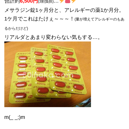
合計約
6,500円
…
(3割負担)
メサラジン錠1ヶ月分と、アレルギーの薬1か月分。
1ケ月でこれはたけぇ～～～！
(量が増えてアレルギーのもあ
るからだけど)
リアルダとあまり変わらない気もする…。
m(_ _;)m