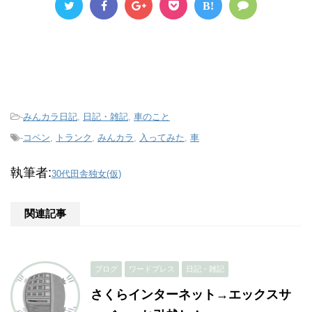
B!
-
みんカラ日記
,
日記・雑記
,
車のこと
-
コペン
,
トランク
,
みんカラ
,
入ってみた
,
車
執筆者:
30代田舎独女(仮)
関連記事
ブログ
ワードプレス
日記・雑記
さくらインターネット→エックスサ