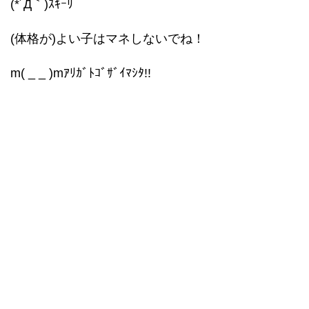
(*´Д｀)ｽｷｰﾘ
(体格が)よい子はマネしないでね！
m( _ _ )mｱﾘｶﾞﾄｺﾞｻﾞｲﾏｼﾀ!!