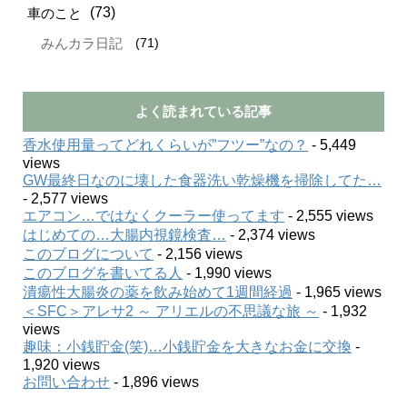
(73)
車のこと
(71)
みんカラ日記
よく読まれている記事
香水使用量ってどれくらいが”フツー”なの？
- 5,449
views
GW最終日なのに壊した食器洗い乾燥機を掃除してた…
- 2,577 views
エアコン…ではなくクーラー使ってます
- 2,555 views
はじめての…大腸内視鏡検査…
- 2,374 views
このブログについて
- 2,156 views
このブログを書いてる人
- 1,990 views
潰瘍性大腸炎の薬を飲み始めて1週間経過
- 1,965 views
＜SFC＞アレサ2 ～ アリエルの不思議な旅 ～
- 1,932
views
趣味：小銭貯金(笑)…小銭貯金を大きなお金に交換
-
1,920 views
お問い合わせ
- 1,896 views