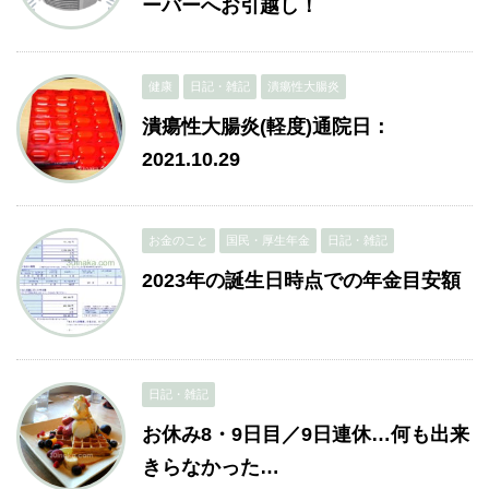
ーバーへお引越し！
健康
日記・雑記
潰瘍性大腸炎
潰瘍性大腸炎(軽度)通院日：
2021.10.29
お金のこと
国民・厚生年金
日記・雑記
2023年の誕生日時点での年金目安額
日記・雑記
お休み8・9日目／9日連休…何も出来
きらなかった…