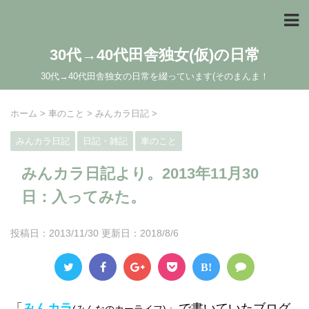
30代→40代田舎独女(仮)の日常
30代→40代田舎独女の日常を綴っています(そのまんま！
ホーム
>
車のこと
>
みんカラ日記
>
みんカラ日記
日記・雑記
車のこと
みんカラ日記より。2013年11月30
日：入ってみた。
投稿日：2013/11/30 更新日：
2018/8/6
B!
「
みんカラ
」で書いていたブログ