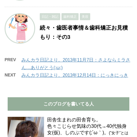
日記・雑記
歯科矯正
美容
続々・歯医者事情＆歯科矯正お見積
もり：その3
PREV
みんカラ日記より。2013年11月7日：さよならミラさ
ん…ありがとう(;ω;)
NEXT
みんカラ日記より。2013年12月14日：にっきにっき
このブログを書いてる人
田舎生まれの田舎育ち。
色々こじらせ気味の30代→40代独身
女(仮)、しのぶです(;´ω｀)。
(”女子”とは