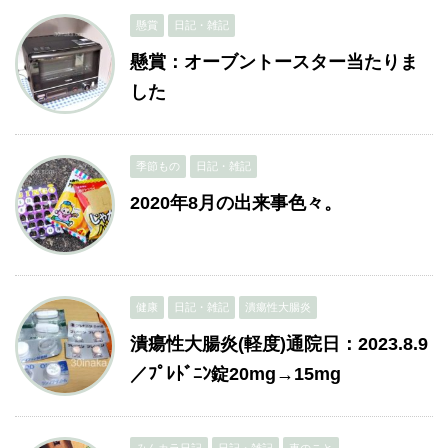
懸賞
日記・雑記
懸賞：オーブントースター当たりま
した
季節もの
日記・雑記
2020年8月の出来事色々。
健康
日記・雑記
潰瘍性大腸炎
潰瘍性大腸炎(軽度)通院日：2023.8.9
／ﾌﾟﾚﾄﾞﾆﾝ錠20mg→15mg
みんカラ日記
日記・雑記
車のこと