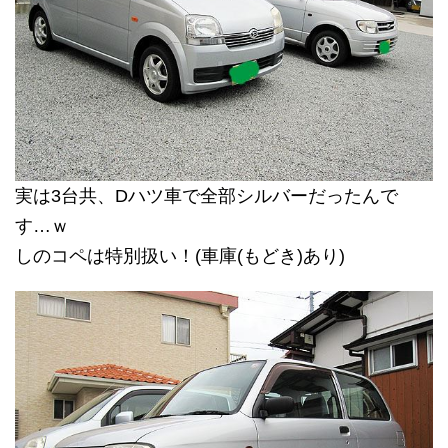
実は3台共、Dハツ車で全部シルバーだったんで
す…ｗ
しのコペは特別扱い！(車庫(もどき)あり)