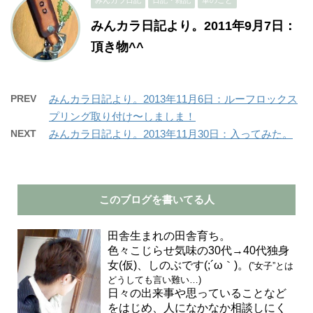
みんカラ日記より。2011年9月7日：
頂き物^^
PREV
みんカラ日記より。2013年11月6日：ルーフロックス
プリング取り付け〜しましま！
NEXT
みんカラ日記より。2013年11月30日：入ってみた。
このブログを書いてる人
田舎生まれの田舎育ち。
色々こじらせ気味の30代→40代独身
女(仮)、しのぶです(;´ω｀)。
(”女子”とは
どうしても言い難い…)
日々の出来事や思っていることなど
をはじめ、人になかなか相談しにく