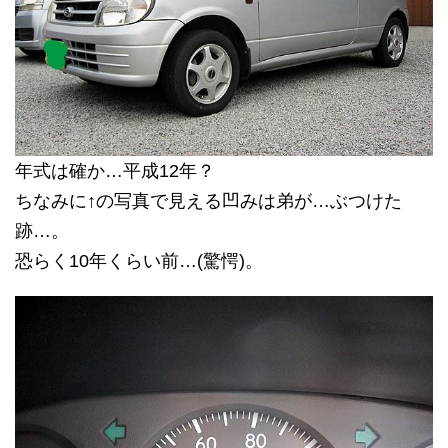
年式は確か…平成12年？
ちなみに↑の写真で見える凹みは弟が…ぶつけた
跡…。
恐らく10年くらい前…(驚愕)。