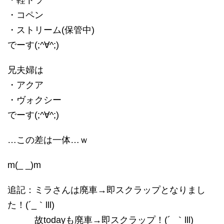
・コペン
・ストリーム(保管中)
でーす(;^∀^;)
兄夫婦は
・アクア
・ヴォクシー
でーす(;^∀^;)
…この差は一体…ｗ
m(_ _)m
追記：ミラさんは廃車→即スクラップとなりまし
た！(´_｀lll)
故todayも廃車→即スクラップ！(´_｀lll)