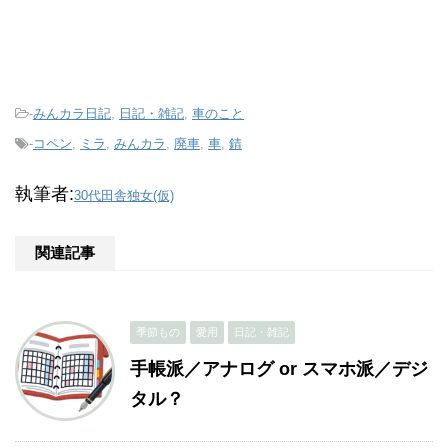
-
みんカラ日記
,
日記・雑記
,
車のこと
-
コペン
,
ミラ
,
みんカラ
,
廃車
,
車
,
錆
執筆者:
30代田舎独女(仮)
関連記事
季節もの
愛用
日記・雑記
手帳派／アナログ or スマホ派／デジ
タル？