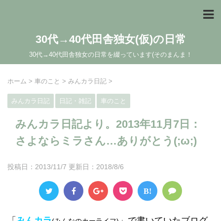
30代→40代田舎独女(仮)の日常
30代→40代田舎独女の日常を綴っています(そのまんま！
ホーム
>
車のこと
>
みんカラ日記
>
みんカラ日記
日記・雑記
車のこと
みんカラ日記より。2013年11月7日：
さよならミラさん…ありがとう(;ω;)
投稿日：2013/11/7 更新日：
2018/8/6
B!
「
みんカラ
」で書いていたブログ