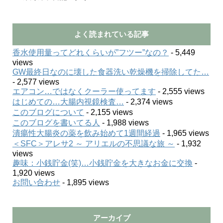
よく読まれている記事
香水使用量ってどれくらいが”フツー”なの？
- 5,449
views
GW最終日なのに壊した食器洗い乾燥機を掃除してた…
- 2,577 views
エアコン…ではなくクーラー使ってます
- 2,555 views
はじめての…大腸内視鏡検査…
- 2,374 views
このブログについて
- 2,155 views
このブログを書いてる人
- 1,988 views
潰瘍性大腸炎の薬を飲み始めて1週間経過
- 1,965 views
＜SFC＞アレサ2 ～ アリエルの不思議な旅 ～
- 1,932
views
趣味：小銭貯金(笑)…小銭貯金を大きなお金に交換
-
1,920 views
お問い合わせ
- 1,895 views
アーカイブ