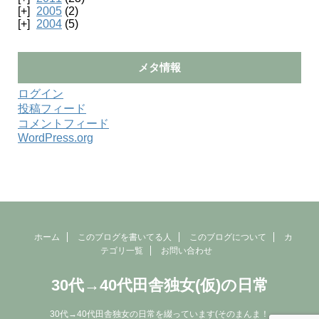
2005
(2)
2004
(5)
メタ情報
ログイン
投稿フィード
コメントフィード
WordPress.org
ホーム
このブログを書いてる人
このブログについて
カ
テゴリ一覧
お問い合わせ
30代→40代田舎独女(仮)の日常
30代→40代田舎独女の日常を綴っています(そのまんま！