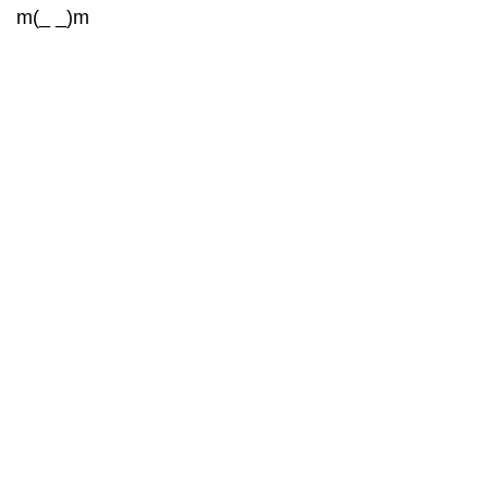
m(_ _)m