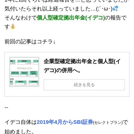
気付いたらそれ以上経っていました…(;´･ω･)
そんなわけで
個人型確定拠出年金(イデコ)
の報告で
す
前回の記事はコチラ↓
企業型確定拠出年金と個人型(イ
デコ)の併用へ。
続きを見る
--
イデコ自体は
2019年4月
からSBI証券
で
(セレクトプラン)
始めました。