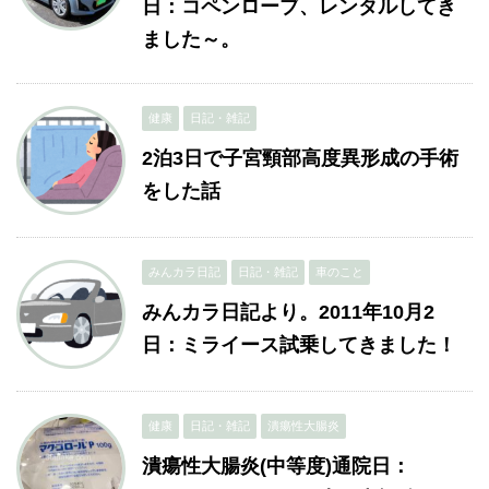
日：コペンローブ、レンタルしてき
ました～。
健康
日記・雑記
2泊3日で子宮頸部高度異形成の手術
をした話
みんカラ日記
日記・雑記
車のこと
みんカラ日記より。2011年10月2
日：ミライース試乗してきました！
健康
日記・雑記
潰瘍性大腸炎
潰瘍性大腸炎(中等度)通院日：