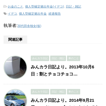
-
お金のこと
,
個人型確定拠出年金(イデコ)
,
日記・雑記
-
イデコ
,
個人型確定拠出年金
,
経過報告
執筆者:
30代田舎独女(仮)
関連記事
みんカラ日記
日記・雑記
車のこと
みんカラ日記より。2013年10月6
日：割とチョコチョコ…
みんカラ日記
日記・雑記
車のこと
みんカラ日記より。2014年9月21