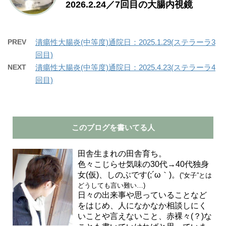
2026.2.24／7回目の大腸内視鏡
PREV
潰瘍性大腸炎(中等度)通院日：2025.1.29(ステラーラ3
回目)
NEXT
潰瘍性大腸炎(中等度)通院日：2025.4.23(ステラーラ4
回目)
このブログを書いてる人
田舎生まれの田舎育ち。
色々こじらせ気味の30代→40代独身
女(仮)、しのぶです(;´ω｀)。
(”女子”とは
どうしても言い難い…)
日々の出来事や思っていることなど
をはじめ、人になかなか相談しにく
いことや言えないこと、赤裸々(？)な