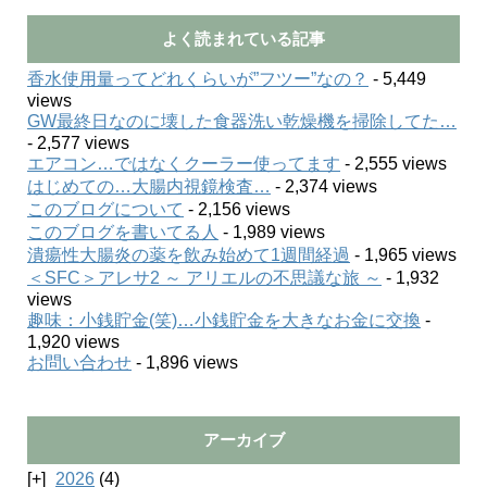
よく読まれている記事
香水使用量ってどれくらいが”フツー”なの？
- 5,449
views
GW最終日なのに壊した食器洗い乾燥機を掃除してた…
- 2,577 views
エアコン…ではなくクーラー使ってます
- 2,555 views
はじめての…大腸内視鏡検査…
- 2,374 views
このブログについて
- 2,156 views
このブログを書いてる人
- 1,989 views
潰瘍性大腸炎の薬を飲み始めて1週間経過
- 1,965 views
＜SFC＞アレサ2 ～ アリエルの不思議な旅 ～
- 1,932
views
趣味：小銭貯金(笑)…小銭貯金を大きなお金に交換
-
1,920 views
お問い合わせ
- 1,896 views
アーカイブ
2026
(4)