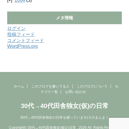
2004
(5)
メタ情報
ログイン
投稿フィード
コメントフィード
WordPress.org
ホーム
このブログを書いてる人
このブログについて
カ
テゴリ一覧
お問い合わせ
30代→40代田舎独女(仮)の日常
30代→40代田舎独女の日常を綴っています(そのまんま！
Copyright© 30代→40代田舎独女(仮)の日常 , 2026 All Rights Reserved.