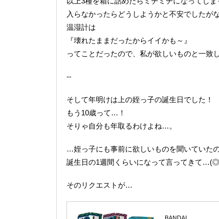
以上3種を箱に詰めたらミチミチになってしまっ
入らなかったらどうしようかと不安でしたが
温湿計は
『壊れたままだったからイイかも～』
ってことだったので、私が欲しいものと一致して
--
そして年明けは上の姪っ子の誕生日でした！
もう10歳って…！
そりゃ自分も年取るわけよね…。
…姪っ子にも事前に欲しいものを聞いていた
誕生日の1週間くらいになって言ってきて…(◎_◎
そのリクエストが…
BANDAI