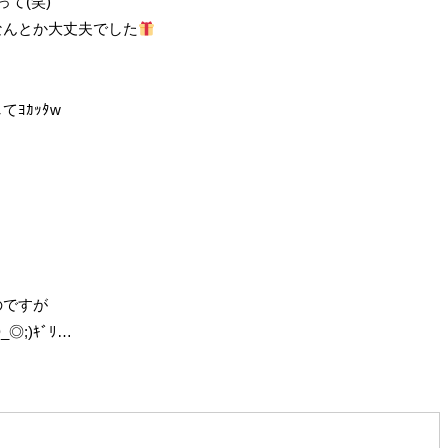
て(笑)
なんとか大丈夫でした
ﾖｶｯﾀw
のですが
;)ｷﾞﾘ…