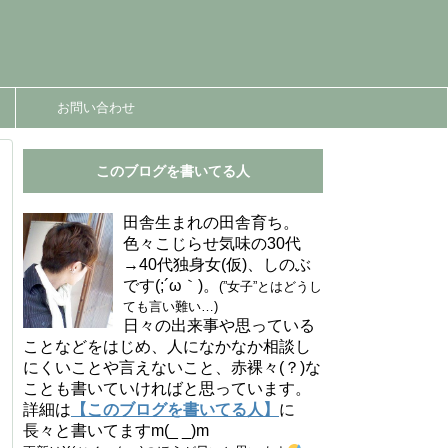
お問い合わせ
このブログを書いてる人
田舎生まれの田舎育ち。
色々こじらせ気味の30代
→40代独身女(仮)、しのぶ
です(;´ω｀)。
(”女子”とはどうし
ても言い難い…)
日々の出来事や思っている
ことなどをはじめ、人になかなか相談し
にくいことや言えないこと、赤裸々(？)な
ことも書いていければと思っています。
詳細は
【このブログを書いてる人】
に
長々と書いてますm(_ _)m