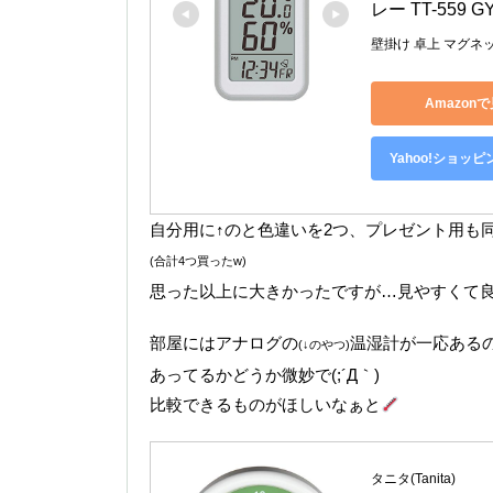
レー TT-559 G
壁掛け 卓上 マグネ
Amazon
Yahoo!ショッ
自分用に↑のと色違いを2つ、プレゼント用も
(合計4つ買ったw)
思った以上に大きかったですが…見やすくて
部屋にはアナログの
温湿計が一応ある
(↓のやつ)
あってるかどうか微妙で(;´Д｀)
比較できるものがほしいなぁと
タニタ(Tanita)