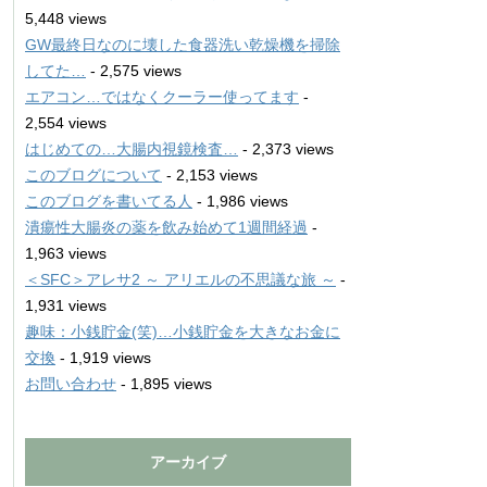
5,448 views
GW最終日なのに壊した食器洗い乾燥機を掃除
してた…
- 2,575 views
エアコン…ではなくクーラー使ってます
-
2,554 views
はじめての…大腸内視鏡検査…
- 2,373 views
このブログについて
- 2,153 views
このブログを書いてる人
- 1,986 views
潰瘍性大腸炎の薬を飲み始めて1週間経過
-
1,963 views
＜SFC＞アレサ2 ～ アリエルの不思議な旅 ～
-
1,931 views
趣味：小銭貯金(笑)…小銭貯金を大きなお金に
交換
- 1,919 views
お問い合わせ
- 1,895 views
アーカイブ