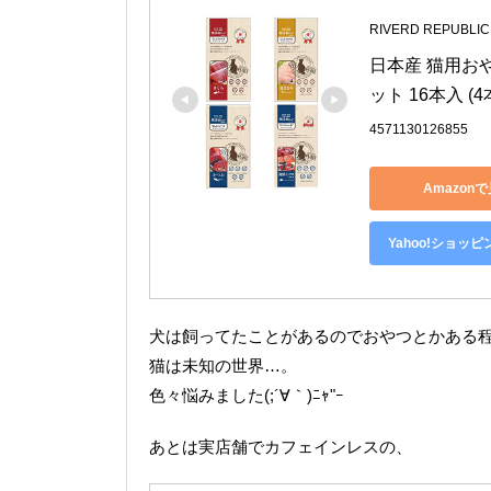
RIVERD REPUBLIC
日本産 猫用おや
ット 16本入 (4
4571130126855
Amazon
Yahoo!ショッ
犬は飼ってたことがあるのでおやつとかある
猫は未知の世界…。
色々悩みました(;´∀｀)ﾆｬ"ｰ
あとは実店舗でカフェインレスの、