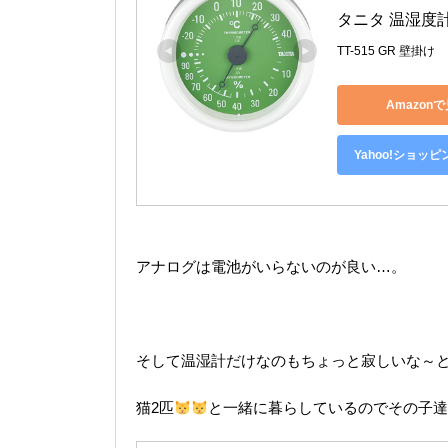
タニタ 温湿度計 
TT-515 GR 壁掛け
Amazon
Yahoo!ショッ
アナログは電池がいらないのが良い…。
そして温湿計だけなのもちょっと寂しいな～
猫2匹
と一緒に暮らしているのでその子