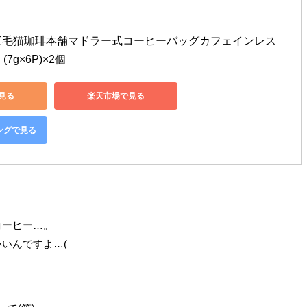
 三毛猫珈琲本舗マドラー式コーヒーバッグカフェインレス 
7g×6P)×2個
で見る
楽天市場で見る
ピングで見る
コーヒー…。
いんですよ…(