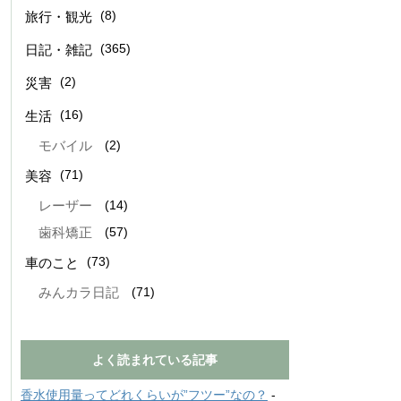
(8)
旅行・観光
(365)
日記・雑記
(2)
災害
(16)
生活
(2)
モバイル
(71)
美容
(14)
レーザー
(57)
歯科矯正
(73)
車のこと
(71)
みんカラ日記
よく読まれている記事
香水使用量ってどれくらいが”フツー”なの？
-