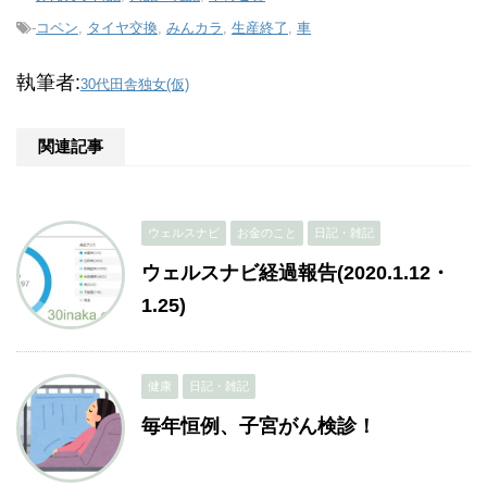
-
コペン
,
タイヤ交換
,
みんカラ
,
生産終了
,
車
執筆者:
30代田舎独女(仮)
関連記事
ウェルスナビ
お金のこと
日記・雑記
ウェルスナビ経過報告(2020.1.12・
1.25)
健康
日記・雑記
毎年恒例、子宮がん検診！