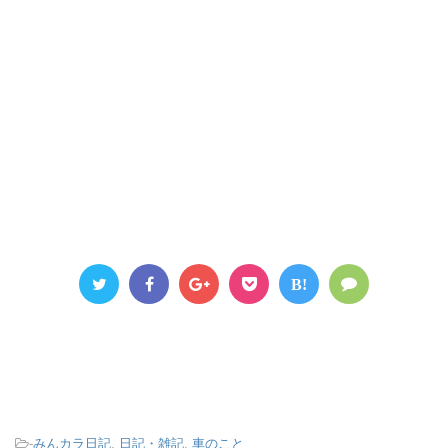
B!
-
みんカラ日記
,
日記・雑記
,
車のこと