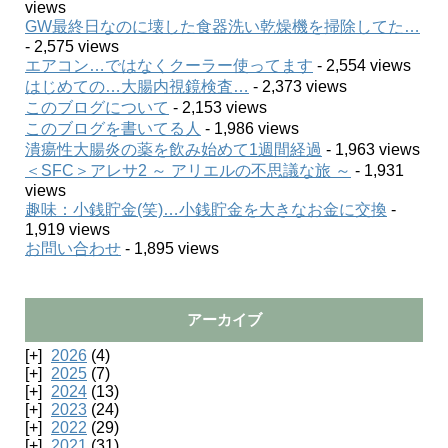
views
GW最終日なのに壊した食器洗い乾燥機を掃除してた…
- 2,575 views
エアコン…ではなくクーラー使ってます
- 2,554 views
はじめての…大腸内視鏡検査…
- 2,373 views
このブログについて
- 2,153 views
このブログを書いてる人
- 1,986 views
潰瘍性大腸炎の薬を飲み始めて1週間経過
- 1,963 views
＜SFC＞アレサ2 ～ アリエルの不思議な旅 ～
- 1,931
views
趣味：小銭貯金(笑)…小銭貯金を大きなお金に交換
-
1,919 views
お問い合わせ
- 1,895 views
アーカイブ
2026
(4)
2025
(7)
2024
(13)
2023
(24)
2022
(29)
2021
(31)