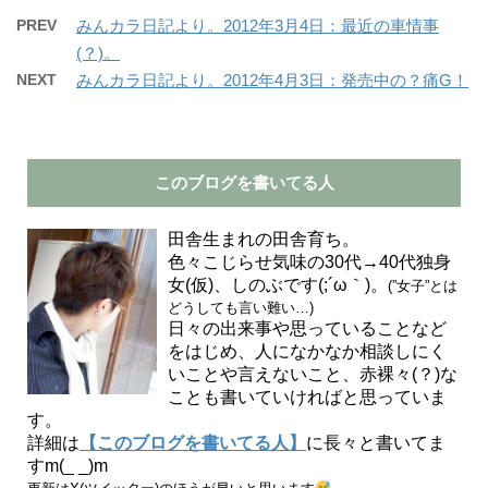
PREV
みんカラ日記より。2012年3月4日：最近の車情事
(？)。
NEXT
みんカラ日記より。2012年4月3日：発売中の？痛G！
このブログを書いてる人
田舎生まれの田舎育ち。
色々こじらせ気味の30代→40代独身
女(仮)、しのぶです(;´ω｀)。
(”女子”とは
どうしても言い難い…)
日々の出来事や思っていることなど
をはじめ、人になかなか相談しにく
いことや言えないこと、赤裸々(？)な
ことも書いていければと思っていま
す。
詳細は
【このブログを書いてる人】
に長々と書いてま
すm(_ _)m