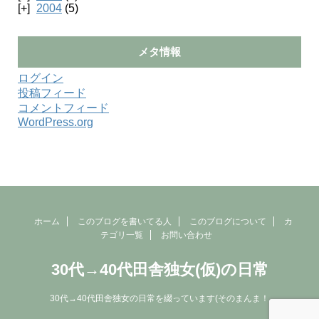
2004
(5)
メタ情報
ログイン
投稿フィード
コメントフィード
WordPress.org
ホーム
このブログを書いてる人
このブログについて
カ
テゴリ一覧
お問い合わせ
30代→40代田舎独女(仮)の日常
30代→40代田舎独女の日常を綴っています(そのまんま！