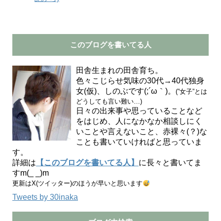
このブログを書いてる人
田舎生まれの田舎育ち。
色々こじらせ気味の30代→40代独身
女(仮)、しのぶです(;´ω｀)。
(”女子”とは
どうしても言い難い…)
日々の出来事や思っていることなど
をはじめ、人になかなか相談しにく
いことや言えないこと、赤裸々(？)な
ことも書いていければと思っていま
す。
詳細は
【このブログを書いてる人】
に長々と書いてま
すm(_ _)m
更新はX(ツイッター)のほうが早いと思います
Tweets by 30inaka