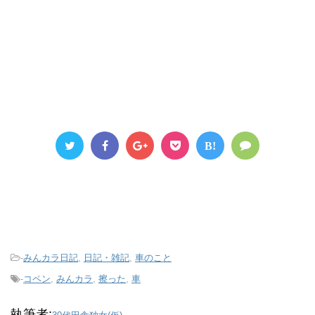
B!
-
みんカラ日記
,
日記・雑記
,
車のこと
-
コペン
,
みんカラ
,
擦った
,
車
執筆者: