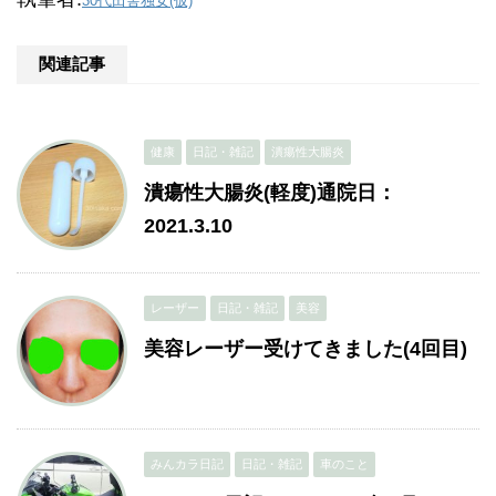
30代田舎独女(仮)
関連記事
健康
日記・雑記
潰瘍性大腸炎
潰瘍性大腸炎(軽度)通院日：
2021.3.10
レーザー
日記・雑記
美容
美容レーザー受けてきました(4回目)
みんカラ日記
日記・雑記
車のこと