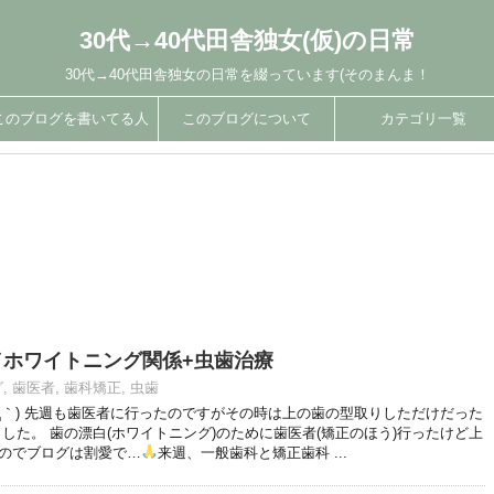
30代→40代田舎独女(仮)の日常
30代→40代田舎独女の日常を綴っています(そのまんま！
このブログを書いてる人
このブログについて
カテゴリ一覧
24)／ホワイトニング関係+虫歯治療
グ
,
歯医者
,
歯科矯正
,
虫歯
Д｀) 先週も歯医者に行ったのですがその時は上の歯の型取りしただけだった
した。 歯の漂白(ホワイトニング)のために歯医者(矯正のほう)行ったけど上
のでブログは割愛で…
来週、一般歯科と矯正歯科 ...