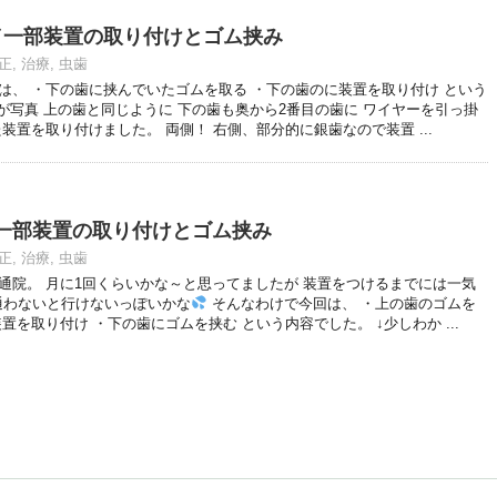
15)／一部装置の取り付けとゴム挟み
正
,
治療
,
虫歯
は、 ・下の歯に挟んでいたゴムを取る ・下の歯のに装置を取り付け という
が写真 上の歯と同じように 下の歯も奥から2番目の歯に ワイヤーを引っ掛
装置を取り付けました。 両側！ 右側、部分的に銀歯なので装置 ...
1)／一部装置の取り付けとゴム挟み
正
,
治療
,
虫歯
通院。 月に1回くらいかな～と思ってましたが 装置をつけるまでには一気
通わないと行けないっぽいかな
そんなわけで今回は、 ・上の歯のゴムを
を取り付け ・下の歯にゴムを挟む という内容でした。 ↓少しわか ...