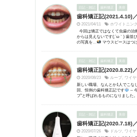
日記・雑記
歯科矯正
美容
歯科矯正記(2021.4.10
2021/04/11
ホワイトニン
今回は矯正ではなくて虫歯の治
からは見えないです(;´ω｀) 
の写真を…
マウスピースはつけて
日記・雑記
歯科矯正
美容
歯科矯正記(2020.8.
2020/08/23
ループ
,
ワイヤ
新しい職場、なんとか1人でこな
回、恒例の歯科矯正記です
--
プ”と呼ばれるものになりました。 
日記・雑記
歯科矯正
美容
歯科矯正記(2020.7.
2020/07/26
ドルツ
,
ワイヤ