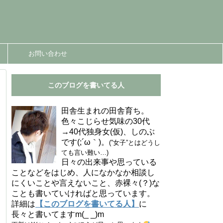
お問い合わせ
このブログを書いてる人
田舎生まれの田舎育ち。
色々こじらせ気味の30代
→40代独身女(仮)、しのぶ
です(;´ω｀)。
(”女子”とはどうし
ても言い難い…)
日々の出来事や思っている
ことなどをはじめ、人になかなか相談し
にくいことや言えないこと、赤裸々(？)な
ことも書いていければと思っています。
詳細は
【このブログを書いてる人】
に
長々と書いてますm(_ _)m