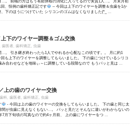
月…。 前職の方はもう有給休暇の消化に入ってるので実質1人…。 月末月初
1回、恒例の歯科矯正記です
-- 今回は上下のワイヤーを調整＆虫歯を1か
下のほうにつけていた シリコンのゴムはなくなりました(*_ ...
27)／上下のワイヤー調整＆ゴム交換
,
歯医者
,
歯科矯正
,
虫歯
…。 引き継ぎ終わったら1人でやれるか心配なこの頃です。。 月に約1
 今回も上下のワイヤーを調整してもらいました。 下の歯につけているシリコ
噛み合わせなどを地味ぃ～に調整している段階なので もうパッと見は ...
22)／上の歯のワイヤー交換
歯科
,
歯医者
,
歯科矯正
,
虫歯
す
- 今回は上の歯のワイヤーの交換をしてもらいました。 下の歯と同じ太
 隙間が虫歯に見えなくもない…。 パッと見だとそんなに違いがわからないの
9年7月下旬頃の写真なので約4ヶ月前、 上の歯にワイヤーをつ ...