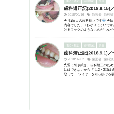
日記・雑記
歯科矯正
美容
歯科矯正記(2018.9.
2018/09/16
歯医者
,
歯科矯
今月2回目の歯科矯正です
今回
内容でした。 ↓わかりにくいです
けるフックのようなものが ついた
日記・雑記
歯科矯正
美容
歯科矯正記(2018.9.
2018/09/02
歯医者
,
歯科矯
先週に引き続き、歯科矯正のため
にはできないから 月に2・3回は
取って ワイヤーを引っ掛ける装置