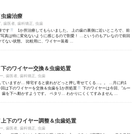
)／虫歯治療
グ
,
歯医者
,
歯科矯正
,
虫歯
療です
1か所治療してもらいました。 上の歯の裏側に近いところで、前
歯並び写真は特に変化ないように感じるので割愛！ …というのもアレなので前回
ない状態。 比較用に、ワイヤー装着 ...
22)／下のワイヤー交換＆虫歯処置
ー
,
歯医者
,
歯科矯正
,
虫歯
していますが… 帰宅すると疲れがどっと押し寄せてくる…。。 …月に約1
 今回は下のワイヤーを交換＆虫歯を1か所処置
下のワイヤーは今回、”ルー
歯を下へ動かすようです。 ペタリ… わかりにくくてすみません ...
18)／上下のワイヤー調整＆虫歯処置
ー
,
歯医者
,
歯科矯正
,
虫歯