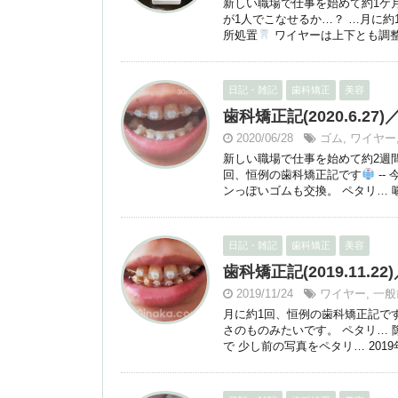
新しい職場で仕事を始めて約1ケ
が1人でこなせるか…？ …月に約
所処置
ワイヤーは上下とも調整、
日記・雑記
歯科矯正
美容
歯科矯正記(2020.6.
2020/06/28
ゴム
,
ワイヤー
新しい職場で仕事を始めて約2週間
回、恒例の歯科矯正記です
--
ンっぽいゴムも交換。 ペタリ… 
日記・雑記
歯科矯正
美容
歯科矯正記(2019.11.
2019/11/24
ワイヤー
,
一般
月に約1回、恒例の歯科矯正記で
さのものみたいです。 ペタリ…
で 少し前の写真をペタリ… 201