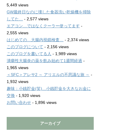
5,449 views
GW最終日なのに壊した食器洗い乾燥機を掃除
してた…
- 2,577 views
エアコン…ではなくクーラー使ってます
-
2,555 views
はじめての…大腸内視鏡検査…
- 2,374 views
このブログについて
- 2,156 views
このブログを書いてる人
- 1,989 views
潰瘍性大腸炎の薬を飲み始めて1週間経過
-
1,965 views
＜SFC＞アレサ2 ～ アリエルの不思議な旅 ～
-
1,932 views
趣味：小銭貯金(笑)…小銭貯金を大きなお金に
交換
- 1,920 views
お問い合わせ
- 1,896 views
アーカイブ