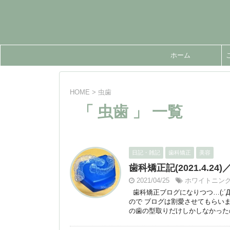
ホーム
HOME
>
虫歯
「 虫歯 」 一覧
日記・雑記
歯科矯正
美容
歯科矯正記(2021.4.
2021/04/25
ホワイトニン
歯科矯正ブログになりつつ…(;´
ので ブログは割愛させてもらいま
の歯の型取りだけしかしなかった