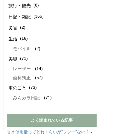
(8)
旅行・観光
(365)
日記・雑記
(2)
災害
(16)
生活
(2)
モバイル
(71)
美容
(14)
レーザー
(57)
歯科矯正
(73)
車のこと
(71)
みんカラ日記
よく読まれている記事
香水使用量ってどれくらいが”フツー”なの？
-