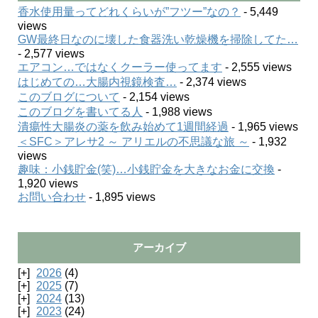
香水使用量ってどれくらいが”フツー”なの？
- 5,449
views
GW最終日なのに壊した食器洗い乾燥機を掃除してた…
- 2,577 views
エアコン…ではなくクーラー使ってます
- 2,555 views
はじめての…大腸内視鏡検査…
- 2,374 views
このブログについて
- 2,154 views
このブログを書いてる人
- 1,988 views
潰瘍性大腸炎の薬を飲み始めて1週間経過
- 1,965 views
＜SFC＞アレサ2 ～ アリエルの不思議な旅 ～
- 1,932
views
趣味：小銭貯金(笑)…小銭貯金を大きなお金に交換
-
1,920 views
お問い合わせ
- 1,895 views
アーカイブ
2026
(4)
2025
(7)
2024
(13)
2023
(24)