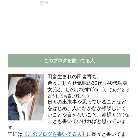
還付
このブログを書いてる人
田舎生まれの田舎育ち。
色々こじらせ気味の30代→40代独身
女(仮)、しのぶです(;´ω｀)。
(”女子”とは
どうしても言い難い…)
日々の出来事や思っていることなど
をはじめ、人になかなか相談しにく
いことや言えないこと、赤裸々(？)な
ことも書いていければと思っていま
す。
詳細は
【このブログを書いてる人】
に長々と書いてま