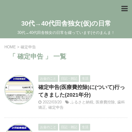
30代→40代田舎独女(仮)の日常
30代→40代田舎独女の日常を綴っています(そのまんま！
HOME
>
確定申告
「 確定申告 」 一覧
お金のこと
日記・雑記
生活
確定申告(医療費控除)に(ついて)行っ
てきました(2021年分)
2022/03/20
ふるさと納税
,
医療費控除
,
歯科
矯正
,
確定申告
お金のこと
日記・雑記
生活