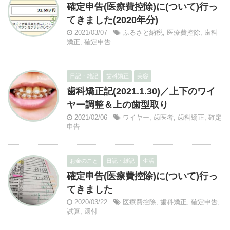
確定申告(医療費控除)に(ついて)行っ
てきました(2020年分)
2021/03/07
ふるさと納税
,
医療費控除
,
歯科
矯正
,
確定申告
日記・雑記
歯科矯正
美容
歯科矯正記(2021.1.30)／上下のワイ
ヤー調整＆上の歯型取り
2021/02/06
ワイヤー
,
歯医者
,
歯科矯正
,
確定
申告
お金のこと
日記・雑記
生活
確定申告(医療費控除)に(ついて)行っ
てきました
2020/03/22
医療費控除
,
歯科矯正
,
確定申告
,
試算
,
還付