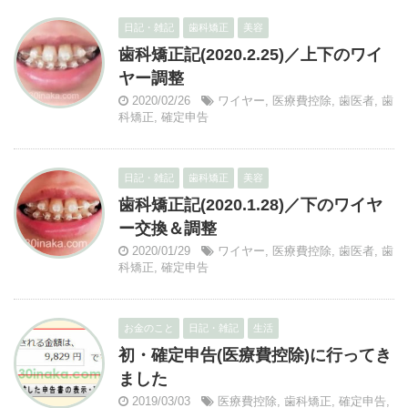
日記・雑記
歯科矯正
美容
歯科矯正記(2020.2.25)／上下のワイ
ヤー調整
2020/02/26
ワイヤー
,
医療費控除
,
歯医者
,
歯
科矯正
,
確定申告
日記・雑記
歯科矯正
美容
歯科矯正記(2020.1.28)／下のワイヤ
ー交換＆調整
2020/01/29
ワイヤー
,
医療費控除
,
歯医者
,
歯
科矯正
,
確定申告
お金のこと
日記・雑記
生活
初・確定申告(医療費控除)に行ってき
ました
2019/03/03
医療費控除
,
歯科矯正
,
確定申告
,