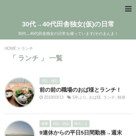
30代→40代田舎独女(仮)の日常
30代→40代田舎独女の日常を綴っています(そのまんま！
HOME
>
ランチ
「 ランチ 」 一覧
日記・雑記
前の前の職場のおば様とランチ！
2019/03/13
5年ぶり
,
おば様
,
ランチ
,
独身
健康
日記・雑記
車のこと
9連休からの平日5日間勤務→週末