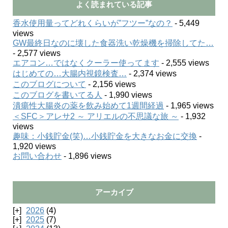
よく読まれている記事
香水使用量ってどれくらいが”フツー”なの？
- 5,449
views
GW最終日なのに壊した食器洗い乾燥機を掃除してた…
- 2,577 views
エアコン…ではなくクーラー使ってます
- 2,555 views
はじめての…大腸内視鏡検査…
- 2,374 views
このブログについて
- 2,156 views
このブログを書いてる人
- 1,990 views
潰瘍性大腸炎の薬を飲み始めて1週間経過
- 1,965 views
＜SFC＞アレサ2 ～ アリエルの不思議な旅 ～
- 1,932
views
趣味：小銭貯金(笑)…小銭貯金を大きなお金に交換
-
1,920 views
お問い合わせ
- 1,896 views
アーカイブ
2026
(4)
2025
(7)