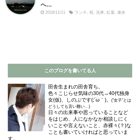
へ…
2018/11/11
ランチ
,
桜
,
洗車
,
紅葉
,
連休
このブログを書いてる人
田舎生まれの田舎育ち。
色々こじらせ気味の30代→40代独身
女(仮)、しのぶです(;´ω｀)。
(”女子”とは
どうしても言い難い…)
日々の出来事や思っていることなど
をはじめ、人になかなか相談しにく
いことや言えないこと、赤裸々(？)な
ことも書いていければと思っていま
す。