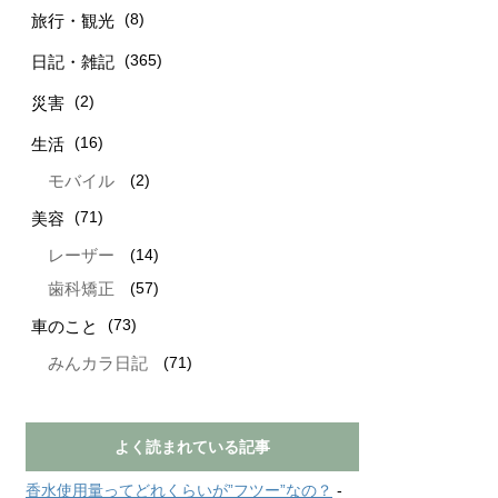
(8)
旅行・観光
(365)
日記・雑記
(2)
災害
(16)
生活
(2)
モバイル
(71)
美容
(14)
レーザー
(57)
歯科矯正
(73)
車のこと
(71)
みんカラ日記
よく読まれている記事
香水使用量ってどれくらいが”フツー”なの？
-