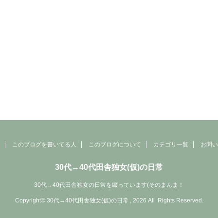
このブログを書いてる人
このブログについて
カテゴリ一覧
お問い
30代→40代田舎独女(仮)の日常
30代→40代田舎独女の日常を綴っています(そのまんま！
Copyright© 30代→40代田舎独女(仮)の日常 , 2026 All Rights Reserved.