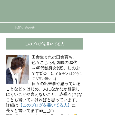
お問い合わせ
このブログを書いてる人
田舎生まれの田舎育ち。
色々こじらせ気味の30代
→40代独身女(仮)、しのぶ
です(;´ω｀)。
(”女子”とはどうし
ても言い難い…)
日々の出来事や思っている
ことなどをはじめ、人になかなか相談し
にくいことや言えないこと、赤裸々(？)な
ことも書いていければと思っています。
詳細は
【このブログを書いてる人】
に
長々と書いてますm(_ _)m