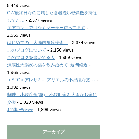
5,449 views
GW最終日なのに壊した食器洗い乾燥機を掃除
してた…
- 2,577 views
エアコン…ではなくクーラー使ってます
-
2,555 views
はじめての…大腸内視鏡検査…
- 2,374 views
このブログについて
- 2,156 views
このブログを書いてる人
- 1,989 views
潰瘍性大腸炎の薬を飲み始めて1週間経過
-
1,965 views
＜SFC＞アレサ2 ～ アリエルの不思議な旅 ～
-
1,932 views
趣味：小銭貯金(笑)…小銭貯金を大きなお金に
交換
- 1,920 views
お問い合わせ
- 1,896 views
アーカイブ