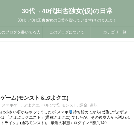
30代→40代田舎独女(仮)の日常
30代→40代田舎独女の日常を綴っています(そのまんま！
このブログを書いてる人
このブログについて
カテゴリ一覧
ゲーム(モンスト＆ぷよクエ)
,
スマホゲー
,
ぷよクエ
,
ペルソナ5
,
モンスト
,
課金
,
趣味
は小さい頃からやってましたが スマホ
持ち始めてからは沼にずぶずぶ
は 「ぷよぷよクエスト」(通称ぷよクエ) でしたが、その後友人から誘われ
イク」(通称モンスト)。 最近の状態↓ ログイン日数1,149 ...