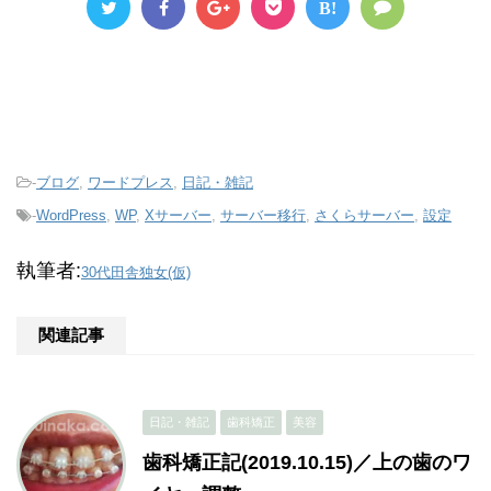
B!
-
ブログ
,
ワードプレス
,
日記・雑記
-
WordPress
,
WP
,
Xサーバー
,
サーバー移行
,
さくらサーバー
,
設定
執筆者:
30代田舎独女(仮)
関連記事
日記・雑記
歯科矯正
美容
歯科矯正記(2019.10.15)／上の歯のワ