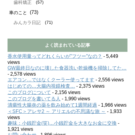
(57)
歯科矯正
(73)
車のこと
(71)
みんカラ日記
よく読まれている記事
香水使用量ってどれくらいが”フツー”なの？
- 5,449
views
GW最終日なのに壊した食器洗い乾燥機を掃除してた…
- 2,578 views
エアコン…ではなくクーラー使ってます
- 2,556 views
はじめての…大腸内視鏡検査…
- 2,375 views
このブログについて
- 2,156 views
このブログを書いてる人
- 1,990 views
潰瘍性大腸炎の薬を飲み始めて1週間経過
- 1,966 views
＜SFC＞アレサ2 ～ アリエルの不思議な旅 ～
- 1,933
views
趣味：小銭貯金(笑)…小銭貯金を大きなお金に交換
-
1,921 views
お問い合わせ
- 1,896 views