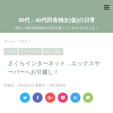
30代→40代田舎独女(仮)の日常
30代→40代田舎独女の日常を綴っています(そのまんま！
ホーム
>
ブログ
>
ブログ
ワードプレス
日記・雑記
さくらインターネット→エックスサ
ーバーへお引越し！
投稿日：2018/1/11 更新日：
2023/9/16
B!