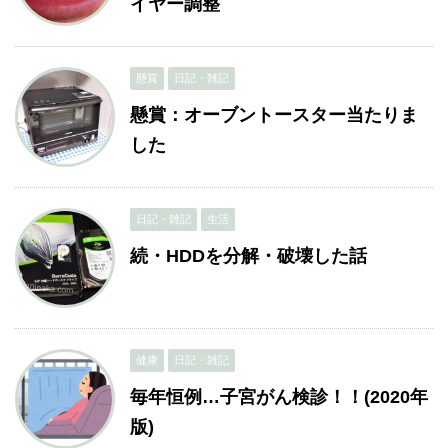
イヤー調整
懸賞
日記・雑記
懸賞：オーブントースター当たりま
した
日記・雑記
生活
続・HDDを分解・破壊した話
健康
日記・雑記
毎年恒例…子宮がん検診！！(2020年
版)