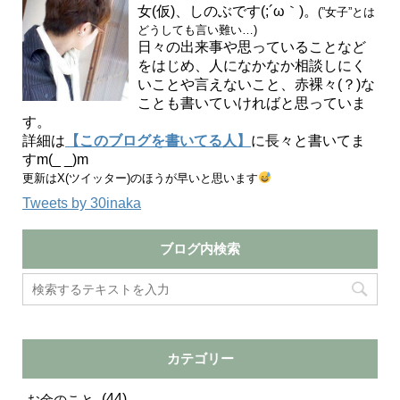
女(仮)、しのぶです(;´ω｀)。
(”女子”とは
どうしても言い難い…)
日々の出来事や思っていることなど
をはじめ、人になかなか相談しにく
いことや言えないこと、赤裸々(？)な
ことも書いていければと思っていま
す。
詳細は
【このブログを書いてる人】
に長々と書いてま
すm(_ _)m
更新はX(ツイッター)のほうが早いと思います
Tweets by 30inaka
ブログ内検索
カテゴリー
(44)
お金のこと