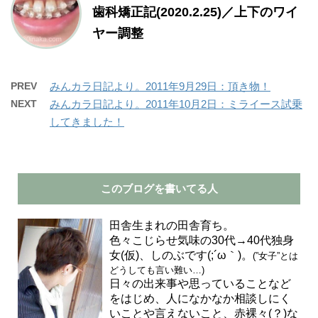
歯科矯正記(2020.2.25)／上下のワイ
ヤー調整
PREV
みんカラ日記より。2011年9月29日：頂き物！
NEXT
みんカラ日記より。2011年10月2日：ミライース試乗
してきました！
このブログを書いてる人
田舎生まれの田舎育ち。
色々こじらせ気味の30代→40代独身
女(仮)、しのぶです(;´ω｀)。
(”女子”とは
どうしても言い難い…)
日々の出来事や思っていることなど
をはじめ、人になかなか相談しにく
いことや言えないこと、赤裸々(？)な