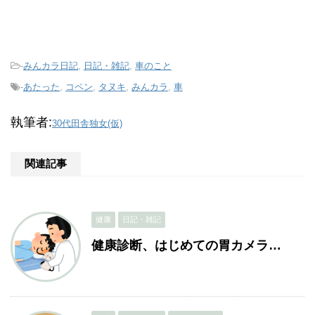
-
みんカラ日記
,
日記・雑記
,
車のこと
-
あたった
,
コペン
,
タヌキ
,
みんカラ
,
車
執筆者:
30代田舎独女(仮)
関連記事
健康
日記・雑記
健康診断、はじめての胃カメラ…