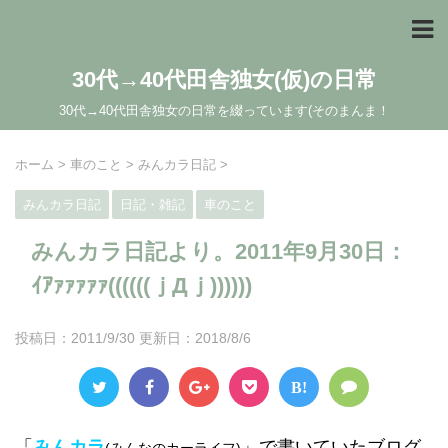
30代→40代田舎独女(仮)の日常
30代→40代田舎独女の日常を綴っています(そのまんま！
ホーム
>
車のこと
>
みんカラ日記
>
みんカラ日記
日記・雑記
車のこと
みんカラ日記より。2011年9月30日：
ｲｱｧｧｧｧｧ((((((ｊДｊ))))))
投稿日：2011/9/30 更新日：
2018/8/6
B!
「
みんカラ
」で書いていたブログ