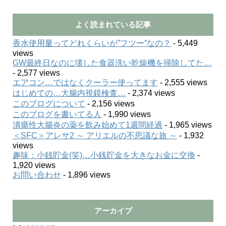
よく読まれている記事
香水使用量ってどれくらいが”フツー”なの？
- 5,449
views
GW最終日なのに壊した食器洗い乾燥機を掃除してた…
- 2,577 views
エアコン…ではなくクーラー使ってます
- 2,555 views
はじめての…大腸内視鏡検査…
- 2,374 views
このブログについて
- 2,156 views
このブログを書いてる人
- 1,990 views
潰瘍性大腸炎の薬を飲み始めて1週間経過
- 1,965 views
＜SFC＞アレサ2 ～ アリエルの不思議な旅 ～
- 1,932
views
趣味：小銭貯金(笑)…小銭貯金を大きなお金に交換
-
1,920 views
お問い合わせ
- 1,896 views
アーカイブ