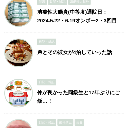
健康
日記・雑記
潰瘍性大腸炎
潰瘍性大腸炎(中等度)通院日：
2024.5.22・6.19オンボー2・3回目
日記・雑記
弟とその彼女が4泊していった話
日記・雑記
仲が良かった同級生と17年ぶりにご
飯…！
日記・雑記
歯科矯正
美容