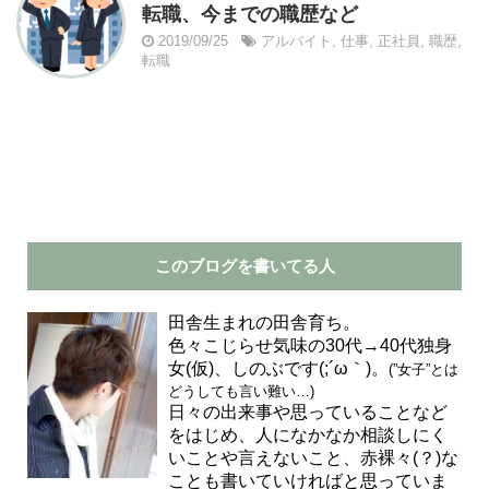
転職、今までの職歴など
2019/09/25
アルバイト
,
仕事
,
正社員
,
職歴
,
転職
このブログを書いてる人
田舎生まれの田舎育ち。
色々こじらせ気味の30代→40代独身
女(仮)、しのぶです(;´ω｀)。
(”女子”とは
どうしても言い難い…)
日々の出来事や思っていることなど
をはじめ、人になかなか相談しにく
いことや言えないこと、赤裸々(？)な
ことも書いていければと思っていま