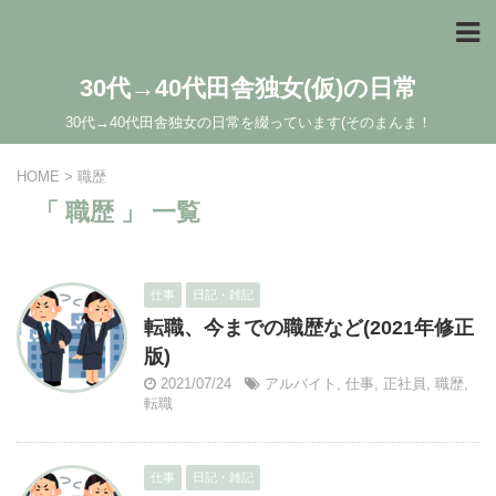
30代→40代田舎独女(仮)の日常
30代→40代田舎独女の日常を綴っています(そのまんま！
HOME
>
職歴
「 職歴 」 一覧
仕事
日記・雑記
転職、今までの職歴など(2021年修正
版)
2021/07/24
アルバイト
,
仕事
,
正社員
,
職歴
,
転職
仕事
日記・雑記