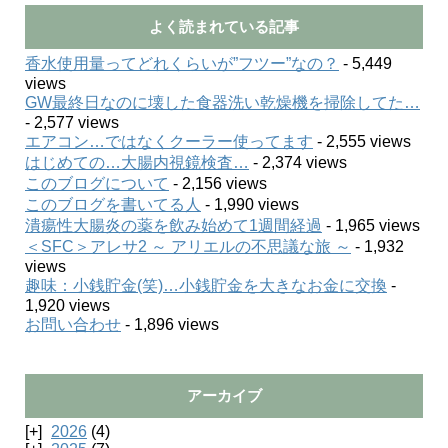
よく読まれている記事
香水使用量ってどれくらいが”フツー”なの？
- 5,449
views
GW最終日なのに壊した食器洗い乾燥機を掃除してた…
- 2,577 views
エアコン…ではなくクーラー使ってます
- 2,555 views
はじめての…大腸内視鏡検査…
- 2,374 views
このブログについて
- 2,156 views
このブログを書いてる人
- 1,990 views
潰瘍性大腸炎の薬を飲み始めて1週間経過
- 1,965 views
＜SFC＞アレサ2 ～ アリエルの不思議な旅 ～
- 1,932
views
趣味：小銭貯金(笑)…小銭貯金を大きなお金に交換
-
1,920 views
お問い合わせ
- 1,896 views
アーカイブ
2026
(4)