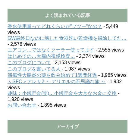
よく読まれている記事
香水使用量ってどれくらいが”フツー”なの？
- 5,449
views
GW最終日なのに壊した食器洗い乾燥機を掃除してた…
- 2,576 views
エアコン…ではなくクーラー使ってます
- 2,555 views
はじめての…大腸内視鏡検査…
- 2,374 views
このブログについて
- 2,153 views
このブログを書いてる人
- 1,987 views
潰瘍性大腸炎の薬を飲み始めて1週間経過
- 1,965 views
＜SFC＞アレサ2 ～ アリエルの不思議な旅 ～
- 1,932
views
趣味：小銭貯金(笑)…小銭貯金を大きなお金に交換
-
1,920 views
お問い合わせ
- 1,895 views
アーカイブ