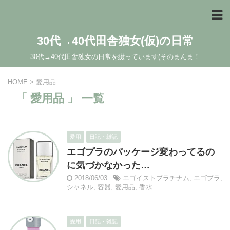
30代→40代田舎独女(仮)の日常
30代→40代田舎独女の日常を綴っています(そのまんま！
HOME
>
愛用品
「 愛用品 」 一覧
愛用
日記・雑記
エゴプラのパッケージ変わってるの
に気づかなかった…
2018/06/03
エゴイストプラチナム
,
エゴプラ
,
シャネル
,
容器
,
愛用品
,
香水
愛用
日記・雑記