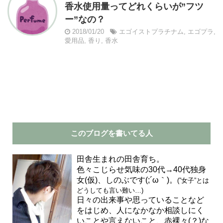
香水使用量ってどれくらいが”フツ
ー”なの？
2018/01/20
エゴイストプラチナム
,
エゴプラ
,
愛用品
,
香り
,
香水
このブログを書いてる人
田舎生まれの田舎育ち。
色々こじらせ気味の30代→40代独身
女(仮)、しのぶです(;´ω｀)。
(”女子”とは
どうしても言い難い…)
日々の出来事や思っていることなど
をはじめ、人になかなか相談しにく
いことや言えないこと、赤裸々(？)な