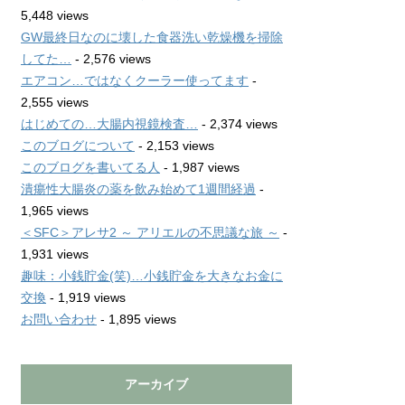
5,448 views
GW最終日なのに壊した食器洗い乾燥機を掃除
してた…
- 2,576 views
エアコン…ではなくクーラー使ってます
-
2,555 views
はじめての…大腸内視鏡検査…
- 2,374 views
このブログについて
- 2,153 views
このブログを書いてる人
- 1,987 views
潰瘍性大腸炎の薬を飲み始めて1週間経過
-
1,965 views
＜SFC＞アレサ2 ～ アリエルの不思議な旅 ～
-
1,931 views
趣味：小銭貯金(笑)…小銭貯金を大きなお金に
交換
- 1,919 views
お問い合わせ
- 1,895 views
アーカイブ