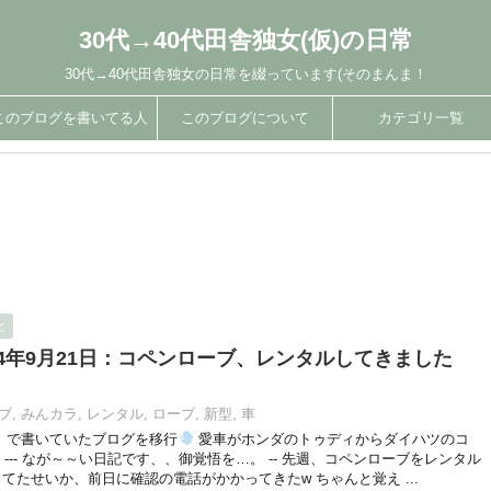
30代→40代田舎独女(仮)の日常
30代→40代田舎独女の日常を綴っています(そのまんま！
このブログを書いてる人
このブログについて
カテゴリ一覧
と
14年9月21日：コペンローブ、レンタルしてきました
ブ
,
みんカラ
,
レンタル
,
ローブ
,
新型
,
車
)」で書いていたブログを移行
愛車がホンダのトゥディからダイハツのコ
--- なが～～い日記です、、御覚悟を…。 -- 先週、コペンローブをレンタル
てたせいか、前日に確認の電話がかかってきたw ちゃんと覚え ...