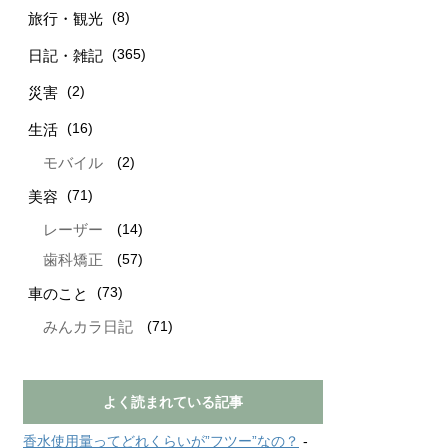
(8)
旅行・観光
(365)
日記・雑記
(2)
災害
(16)
生活
(2)
モバイル
(71)
美容
(14)
レーザー
(57)
歯科矯正
(73)
車のこと
(71)
みんカラ日記
よく読まれている記事
香水使用量ってどれくらいが”フツー”なの？
-