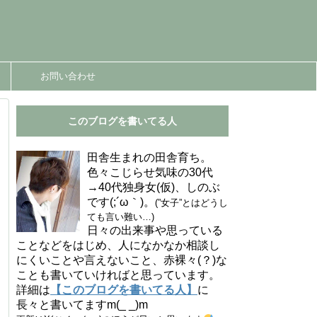
お問い合わせ
このブログを書いてる人
田舎生まれの田舎育ち。
色々こじらせ気味の30代
→40代独身女(仮)、しのぶ
です(;´ω｀)。
(”女子”とはどうし
ても言い難い…)
日々の出来事や思っている
ことなどをはじめ、人になかなか相談し
にくいことや言えないこと、赤裸々(？)な
ことも書いていければと思っています。
詳細は
【このブログを書いてる人】
に
長々と書いてますm(_ _)m