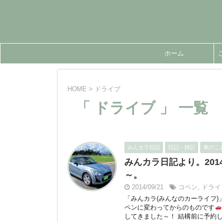
ホーム
HOME
>
ドライブ
「 ドライブ 」 一覧
みんカラ日記
日記・雑記
車のこ
みんカラ日記より。20
～。
2014/09/21
コペン
,
ドライ
「みんカラ(みんなのカーライフ
ペンに変わってからのものです
してきました～！ 結構前に予約し