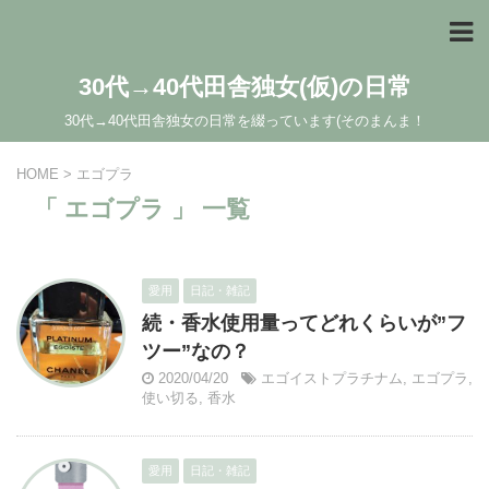
30代→40代田舎独女(仮)の日常
30代→40代田舎独女の日常を綴っています(そのまんま！
HOME
>
エゴプラ
「 エゴプラ 」 一覧
愛用
日記・雑記
続・香水使用量ってどれくらいが”フ
ツー”なの？
2020/04/20
エゴイストプラチナム
,
エゴプラ
,
使い切る
,
香水
愛用
日記・雑記