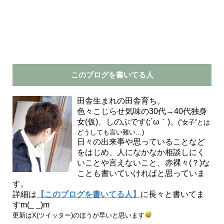
このブログを書いてる人
田舎生まれの田舎育ち。
色々こじらせ気味の30代→40代独身
女(仮)、しのぶです(;´ω｀)。
(”女子”とは
どうしても言い難い…)
日々の出来事や思っていることなど
をはじめ、人になかなか相談しにく
いことや言えないこと、赤裸々(？)な
ことも書いていければと思っていま
す。
詳細は
【このブログを書いてる人】
に長々と書いてま
すm(_ _)m
更新はX(ツイッター)のほうが早いと思います