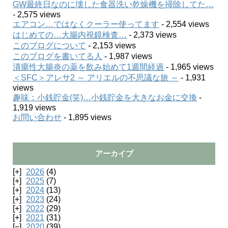
GW最終日なのに壊した食器洗い乾燥機を掃除してた…
- 2,575 views
エアコン…ではなくクーラー使ってます
- 2,554 views
はじめての…大腸内視鏡検査…
- 2,373 views
このブログについて
- 2,153 views
このブログを書いてる人
- 1,987 views
潰瘍性大腸炎の薬を飲み始めて1週間経過
- 1,965 views
＜SFC＞アレサ2 ～ アリエルの不思議な旅 ～
- 1,931
views
趣味：小銭貯金(笑)…小銭貯金を大きなお金に交換
-
1,919 views
お問い合わせ
- 1,895 views
アーカイブ
2026
(4)
2025
(7)
2024
(13)
2023
(24)
2022
(29)
2021
(31)
2020
(39)