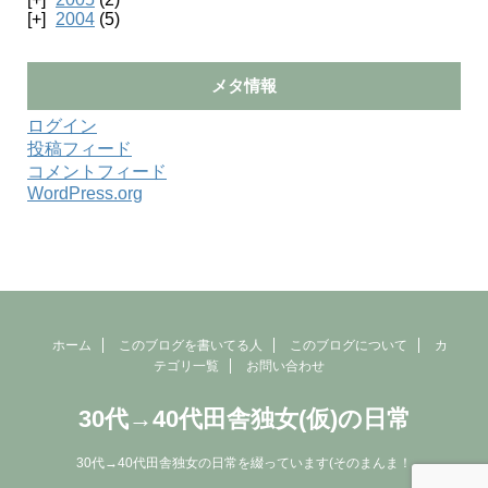
2004
(5)
メタ情報
ログイン
投稿フィード
コメントフィード
WordPress.org
ホーム
このブログを書いてる人
このブログについて
カ
テゴリ一覧
お問い合わせ
30代→40代田舎独女(仮)の日常
30代→40代田舎独女の日常を綴っています(そのまんま！