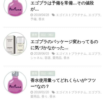
エゴプラは予備を常備…その値段
が…
2019/04/28
エゴイストプラチナム
,
エゴプラ
,
予備
,
香水
愛用
日記・雑記
エゴプラのパッケージ変わってるの
に気づかなかった…
2018/06/03
エゴイストプラチナム
,
エゴプラ
,
シャネル
,
容器
,
愛用品
,
香水
愛用
日記・雑記
香水使用量ってどれくらいが”フツ
ー”なの？
2018/01/20
エゴイストプラチナム
,
エゴプラ
,
愛用品
,
香り
,
香水