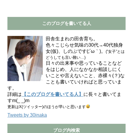
このブログを書いてる人
田舎生まれの田舎育ち。
色々こじらせ気味の30代→40代独身
女(仮)、しのぶです(;´ω｀)。
(”女子”とは
どうしても言い難い…)
日々の出来事や思っていることなど
をはじめ、人になかなか相談しにく
いことや言えないこと、赤裸々(？)な
ことも書いていければと思っていま
す。
詳細は
【このブログを書いてる人】
に長々と書いてま
すm(_ _)m
更新はX(ツイッター)のほうが早いと思います
Tweets by 30inaka
ブログ内検索