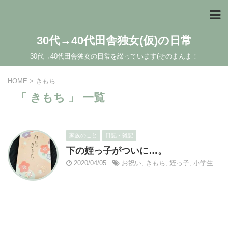
30代→40代田舎独女(仮)の日常
30代→40代田舎独女の日常を綴っています(そのまんま！
HOME
>
きもち
「 きもち 」 一覧
家族のこと
日記・雑記
下の姪っ子がついに…。
2020/04/05
お祝い
,
きもち
,
姪っ子
,
小学生