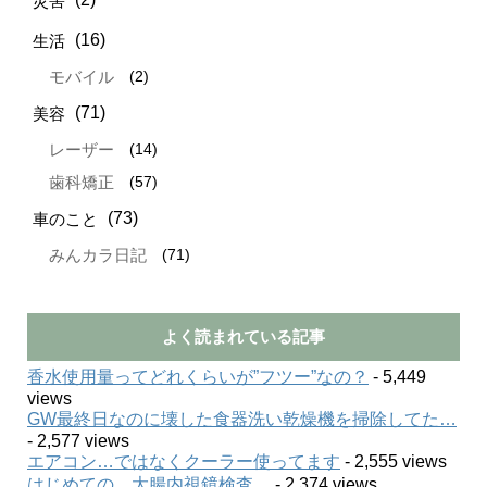
災害
(16)
生活
(2)
モバイル
(71)
美容
(14)
レーザー
(57)
歯科矯正
(73)
車のこと
(71)
みんカラ日記
よく読まれている記事
香水使用量ってどれくらいが”フツー”なの？
- 5,449
views
GW最終日なのに壊した食器洗い乾燥機を掃除してた…
- 2,577 views
エアコン…ではなくクーラー使ってます
- 2,555 views
はじめての…大腸内視鏡検査…
- 2,374 views