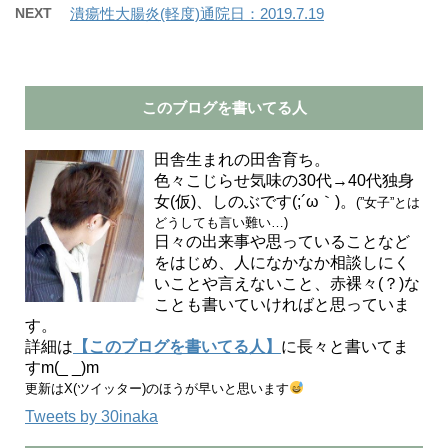
NEXT
潰瘍性大腸炎(軽度)通院日：2019.7.19
このブログを書いてる人
田舎生まれの田舎育ち。
色々こじらせ気味の30代→40代独身
女(仮)、しのぶです(;´ω｀)。
(”女子”とは
どうしても言い難い…)
日々の出来事や思っていることなど
をはじめ、人になかなか相談しにく
いことや言えないこと、赤裸々(？)な
ことも書いていければと思っていま
す。
詳細は
【このブログを書いてる人】
に長々と書いてま
すm(_ _)m
更新はX(ツイッター)のほうが早いと思います
Tweets by 30inaka