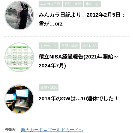
みんカラ日記
日記・雑記
車のこと
みんカラ日記より。2012年2月5日：
雪が…orz
お金のこと
日記・雑記
積立NISA
積立NISA経過報告(2021年開始～
2024年7月)
日記・雑記
2019年のGWは…10連休でした！
PREV
楽天カード→ゴールドカードへ