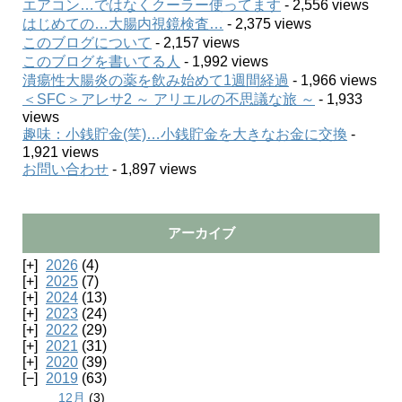
エアコン…ではなくクーラー使ってます
- 2,556 views
はじめての…大腸内視鏡検査…
- 2,375 views
このブログについて
- 2,157 views
このブログを書いてる人
- 1,992 views
潰瘍性大腸炎の薬を飲み始めて1週間経過
- 1,966 views
＜SFC＞アレサ2 ～ アリエルの不思議な旅 ～
- 1,933
views
趣味：小銭貯金(笑)…小銭貯金を大きなお金に交換
-
1,921 views
お問い合わせ
- 1,897 views
アーカイブ
2026
(4)
2025
(7)
2024
(13)
2023
(24)
2022
(29)
2021
(31)
2020
(39)
2019
(63)
12月
(3)