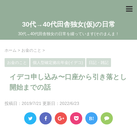
30代→40代田舎独女(仮)の日常
30代→40代田舎独女の日常を綴っています(そのまんま！
ホーム
>
お金のこと
>
お金のこと
個人型確定拠出年金(イデコ)
日記・雑記
イデコ申し込み〜口座から引き落とし
開始までの話
投稿日：2019/7/21 更新日：
2022/6/23
B!