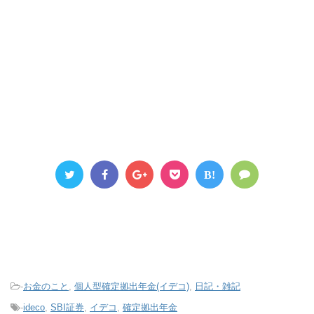
B!
-
お金のこと
,
個人型確定拠出年金(イデコ)
,
日記・雑記
-
ideco
,
SBI証券
,
イデコ
,
確定拠出年金